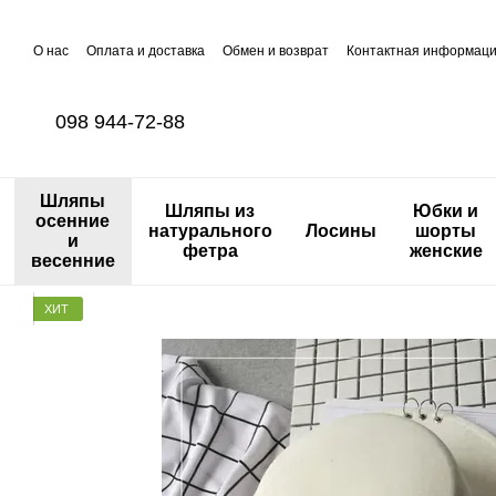
Перейти к основному контенту
О нас
Оплата и доставка
Обмен и возврат
Контактная информац
098 944-72-88
Шляпы
Шляпы из
Юбки и
осенние
натурального
Лосины
шорты
и
фетра
женские
весенние
ХИТ