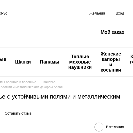
р
Рус
Желания
Вход
Мой заказ
Женские
Теплые
ные
капоры
Шапки
Панамы
меховые
г
и
наушники
косынки
пы осенние и весенние
Канотье
 полями и металлическим декором белая
ье с устойчивыми полями и металлическим
9
Оставить отзыв
В желания