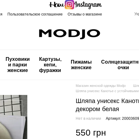
Ук
ия
Пользовательское соглашение
Отзывы о магазине
Пуховики
Картузы,
Пижамы
Солнцезащит
и парки
кепи,
женские
очки
женские
фуражки
Магазин женской одежды Modjo
Шля
Шляпа унисекс Канотье с устойчивыми
Шляпа унисекс Канот
декором белая
Нет в наличии
Артикул: 2000360
550 грн