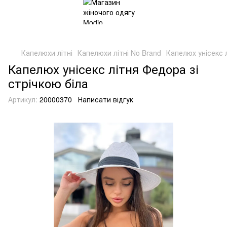
Капелюхи літні
Капелюхи літні No Brand
Капелюх унісекс л
Капелюх унісекс літня Федора зі
стрічкою біла
Артикул:
20000370
Написати відгук