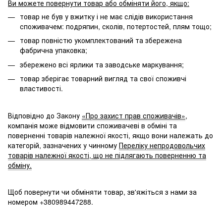
Ви можете повернути товар або обміняти його, якщо:
товар не був у вжитку і не має слідів використання
споживачем: подряпин, сколів, потертостей, плям тощо;
товар повністю укомплектований та збережена
фабрична упаковка;
збережено всі ярлики та заводське маркування;
товар зберігає товарний вигляд та свої споживчі
властивості.
Відповідно до Закону
«Про захист прав споживачів»
,
компанія може відмовити споживачеві в обміні та
поверненні товарів належної якості, якщо вони належать до
категорій, зазначених у чинному
Переліку непродовольчих
товарів належної якості, що не підлягають поверненню та
обміну.
Щоб повернути чи обміняти товар, зв'яжіться з нами за
номером +380989447288.