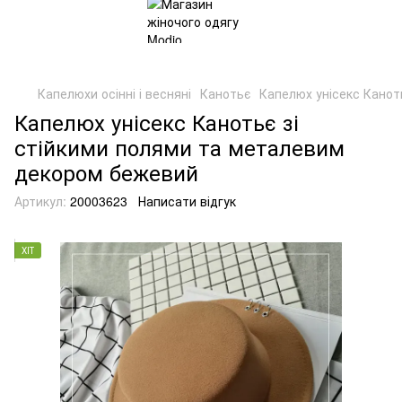
Капелюхи осінні і весняні
Канотьє
Капелюх унісекс Канот
Капелюх унісекс Канотьє зі
стійкими полями та металевим
декором бежевий
Артикул:
20003623
Написати відгук
ХІТ