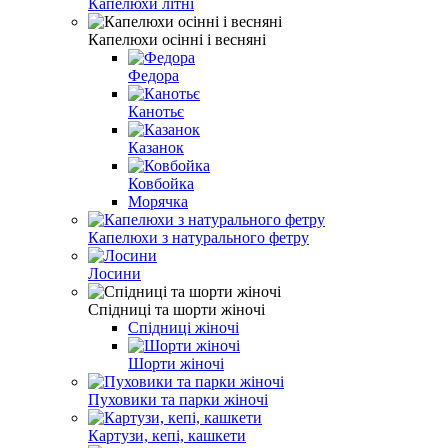
Капелюхи літні
Капелюхи осінні і весняні
Федора
Канотьє
Казанок
Ковбойка
Морячка
Капелюхи з натурального фетру
Лосини
Спідниці та шорти жіночі
Спідниці жіночі
Шорти жіночі
Пуховики та парки жіночі
Картузи, кепі, кашкети