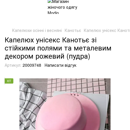
Капелюхи осінні і весняні
Канотьє
Капелюх унісекс Канот
Капелюх унісекс Канотьє зі
стійкими полями та металевим
декором рожевий (пудра)
Артикул:
20009748
Написати відгук
ХІТ