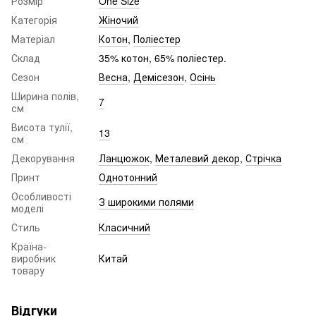
Розмір
One Size
Категорія
Жіночий
Матеріал
Котон
,
Поліестер
Склад
35% котон, 65% поліестер.
Сезон
Весна
,
Демісезон
,
Осінь
Ширина полів,
7
см
Висота тулії,
13
см
Декорування
Ланцюжок
,
Металевий декор
,
Стрічка
Принт
Однотонний
Особливості
З широкими полями
моделі
Стиль
Класичний
Країна-
виробник
Китай
товару
Відгуки