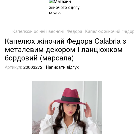
Капелюхи осінні і весняні
Федора
Капелюх жіночий Федор
Капелюх жіночий Федора Calabria з
металевим декором і ланцюжком
бордовий (марсала)
Артикул:
20003272
Написати відгук