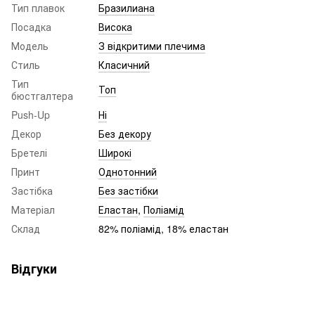
Тип плавок
Бразилиана
Посадка
Висока
Модель
З відкритими плечима
Стиль
Класичний
Тип
Топ
бюстгалтера
Push-Up
Ні
Декор
Без декору
Бретелі
Широкі
Принт
Однотонний
Застібка
Без застібки
Матеріал
Еластан
,
Поліамід
Склад
82% поліамід, 18% еластан
Відгуки