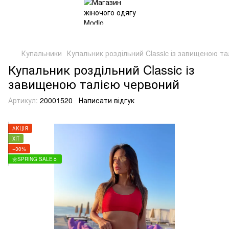
Купальники
Купальник роздільний Classic із завищеною т
Купальник роздільний Classic із
завищеною талією червоний
Артикул:
20001520
Написати відгук
АКЦІЯ
ХІТ
−30%
🌼SPRING SALE🌷