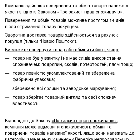
Компанія здійснює повернення та обмін товарів належної
якості згідно із Законом «Про захист прав споживачів».
Повернення та обмін товарів можливе протягом 14 днів
після отримання товару покупцем.
Зворотна доставка товарів здійснюється за рахунок
покупця (тільки "Новою Поштою").
Ви можете повернути товар або обміняти його, якщо:
товар не був у вжитку і не має слідів використання
споживачем: подряпин, сколів, потертостей, плям тощо;
товар повністю укомплектований та збережена
фабрична упаковка;
збережено всі ярлики та заводське маркування;
товар зберігає товарний вигляд та свої споживчі
властивості.
Відповідно до Закону
«Про захист прав споживачів»
,
компанія може відмовити споживачеві в обміні та
поверненні товарів належної якості, якщо вони належать до
категорій, зазначених у чинному
Переліку непродовольчих