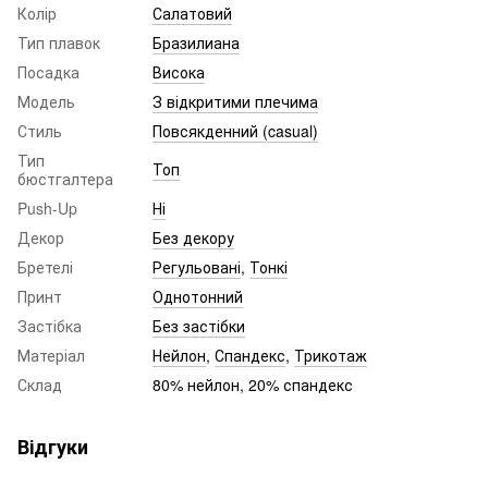
Колір
Салатовий
Тип плавок
Бразилиана
Посадка
Висока
Модель
З відкритими плечима
Стиль
Повсякденний (casual)
Тип
Топ
бюстгалтера
Push-Up
Ні
Декор
Без декору
Бретелі
Регульовані
,
Тонкі
Принт
Однотонний
Застібка
Без застібки
Матеріал
Нейлон
,
Спандекс
,
Трикотаж
Склад
80% нейлон, 20% спандекс
Відгуки