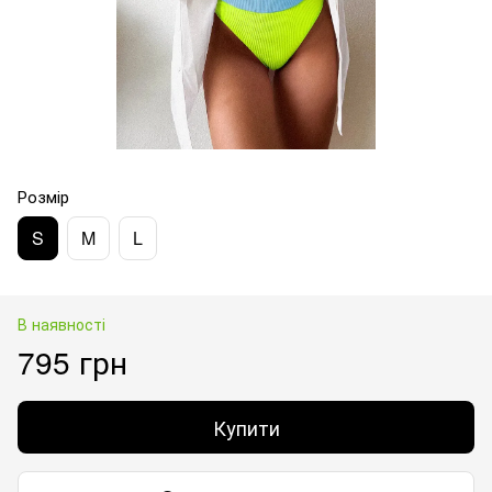
Розмір
S
M
L
В наявності
795 грн
Купити