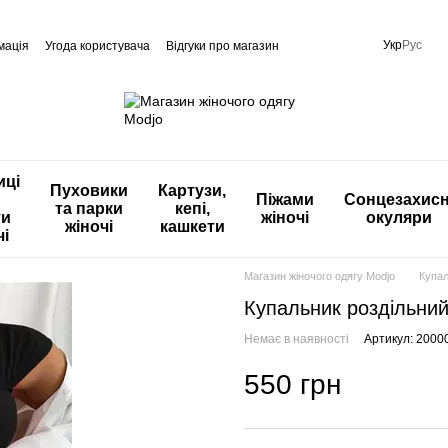
Укр
Рус
мація
Угода користувача
Відгуки про магазин
иці
Пуховики
Картузи,
Піжами
Сонцезахисн
та парки
кепі,
ти
жіночі
окуляри
жіночі
кашкети
чі
Магазин жіночого одягу Modjo
Купа
Купальник роздільний
Немає в наявності
Артикул: 2000
550 грн