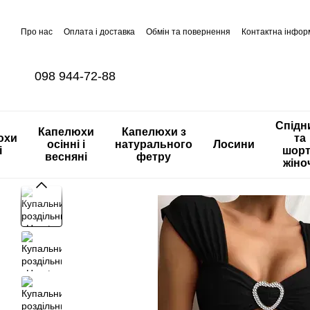
Перейти до основного контенту
Про нас
Оплата і доставка
Обмін та повернення
Контактна інфор
098 944-72-88
Спідн
Капелюхи
Капелюхи з
юхи
та
осінні і
натурального
Лосини
і
шор
весняні
фетру
жіно