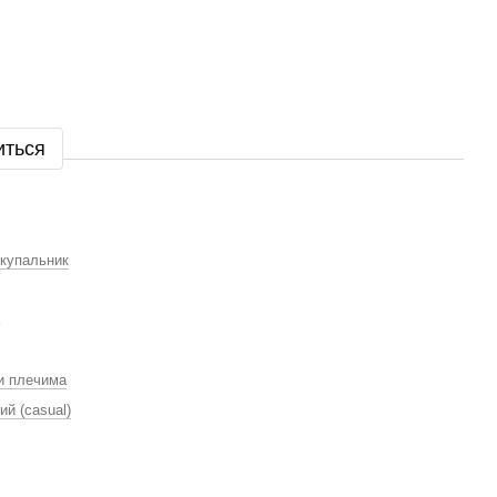
иться
 купальник
ми плечима
й (casual)