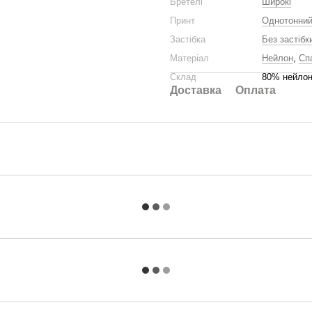
Бретелі
Широкі
Принт
Однотонни
Застібка
Без застібк
Матеріал
Нейлон
,
Сп
Склад
80% нейлон
Доставка
Оплата