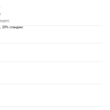
й
и
андекс
, 20% спандекс