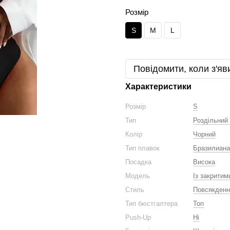
Розмір
S
M
L
Повідомити, коли з'яв
Характеристики
Розмір
S
Тип
Роздільний
Колір
Чорний
Тип плавок
Бразилиана
Посадка
Висока
Модель
Із закрити
Стиль
Повсякденни
Тип бюстгалтера
Топ
Push-Up
Ні