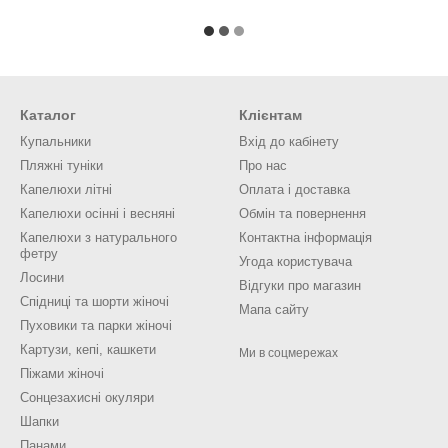
Каталог
Клієнтам
Купальники
Вхід до кабінету
Пляжні туніки
Про нас
Капелюхи літні
Оплата і доставка
Капелюхи осінні і весняні
Обмін та повернення
Капелюхи з натурального
Контактна інформація
фетру
Угода користувача
Лосини
Відгуки про магазин
Спідниці та шорти жіночі
Мапа сайту
Пуховики та парки жіночі
Картузи, кепі, кашкети
Ми в соцмережах
Піжами жіночі
Сонцезахисні окуляри
Шапки
Панами