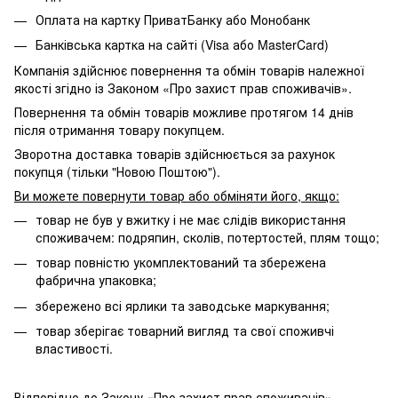
Оплата на картку ПриватБанку або Монобанк
Банківська картка на сайті (Visa або MasterCard)
Компанія здійснює повернення та обмін товарів належної
якості згідно із Законом «Про захист прав споживачів».
Повернення та обмін товарів можливе протягом 14 днів
після отримання товару покупцем.
Зворотна доставка товарів здійснюється за рахунок
покупця (тільки "Новою Поштою").
Ви можете повернути товар або обміняти його, якщо:
товар не був у вжитку і не має слідів використання
споживачем: подряпин, сколів, потертостей, плям тощо;
товар повністю укомплектований та збережена
фабрична упаковка;
збережено всі ярлики та заводське маркування;
товар зберігає товарний вигляд та свої споживчі
властивості.
Відповідно до Закону
«Про захист прав споживачів»
,