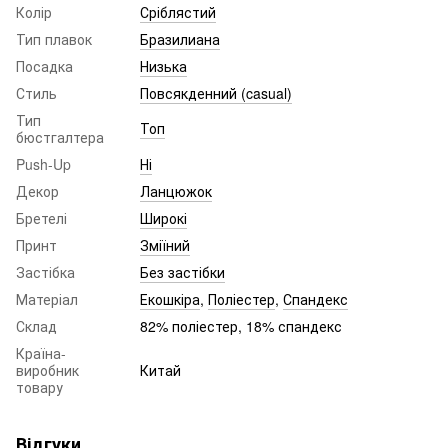
Колір
Сріблястий
Тип плавок
Бразилиана
Посадка
Низька
Стиль
Повсякденний (casual)
Тип
Топ
бюстгалтера
Push-Up
Ні
Декор
Ланцюжок
Бретелі
Широкі
Принт
Зміїний
Застібка
Без застібки
Матеріал
Екошкіра
,
Поліестер
,
Спандекс
Склад
82% поліестер, 18% спандекс
Країна-
виробник
Китай
товару
Відгуки