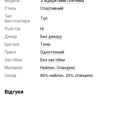
Модель
З відкритими плечима
Стиль
Спортивний
Тип
Топ
бюстгалтера
Push-Up
Ні
Декор
Без декору
Бретелі
Тонкі
Принт
Однотонний
Застібка
Без застібки
Матеріал
Нейлон
,
Спандекс
Склад
80% нейлон, 20% спандекс
Відгуки