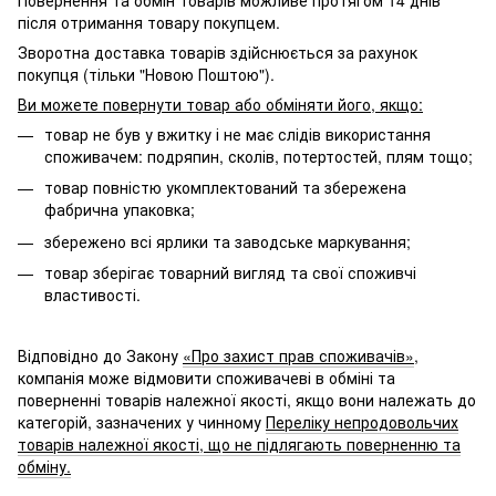
після отримання товару покупцем.
Зворотна доставка товарів здійснюється за рахунок
покупця (тільки "Новою Поштою").
Ви можете повернути товар або обміняти його, якщо:
товар не був у вжитку і не має слідів використання
споживачем: подряпин, сколів, потертостей, плям тощо;
товар повністю укомплектований та збережена
фабрична упаковка;
збережено всі ярлики та заводське маркування;
товар зберігає товарний вигляд та свої споживчі
властивості.
Відповідно до Закону
«Про захист прав споживачів»
,
компанія може відмовити споживачеві в обміні та
поверненні товарів належної якості, якщо вони належать до
категорій, зазначених у чинному
Переліку непродовольчих
товарів належної якості, що не підлягають поверненню та
обміну.