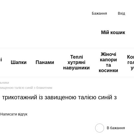
Бажання
Вхід
Мій кошик
Жіночі
Теплі
Ко
і
капори
Шапки
Панами
хутряні
го
та
навушники
у
косинки
льники
авищеною талією синій з блакитним
 трикотажний із завищеною талією синій з
Написати відгук
В бажання