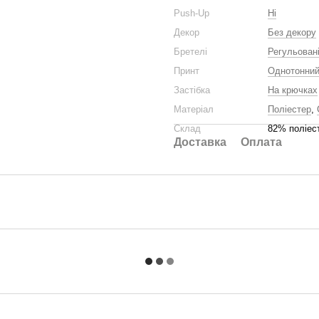
Push-Up
Ні
Декор
Без декору
Бретелі
Регульован
Принт
Однотонни
Застібка
На крючках
Матеріал
Поліестер
,
Склад
82% поліес
Доставка
Оплата