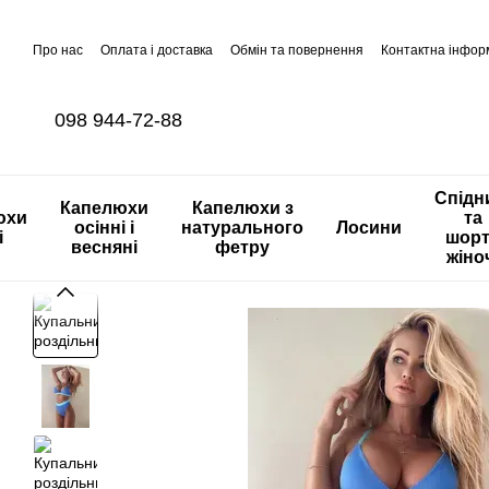
Перейти до основного контенту
Про нас
Оплата і доставка
Обмін та повернення
Контактна інфор
098 944-72-88
Спідн
Капелюхи
Капелюхи з
юхи
та
осінні і
натурального
Лосини
і
шор
весняні
фетру
жіно