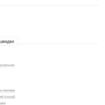
 швидко
 купальник
ми плечима
й (casual)
ашка