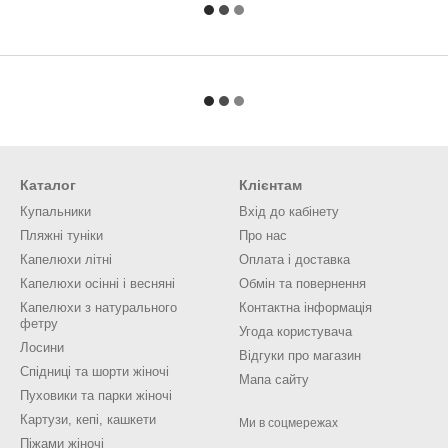
Каталог
Клієнтам
Купальники
Вхід до кабінету
Пляжні туніки
Про нас
Капелюхи літні
Оплата і доставка
Капелюхи осінні і весняні
Обмін та повернення
Капелюхи з натурального
Контактна інформація
фетру
Угода користувача
Лосини
Відгуки про магазин
Спідниці та шорти жіночі
Мапа сайту
Пуховики та парки жіночі
Картузи, кепі, кашкети
Ми в соцмережах
Піжами жіночі