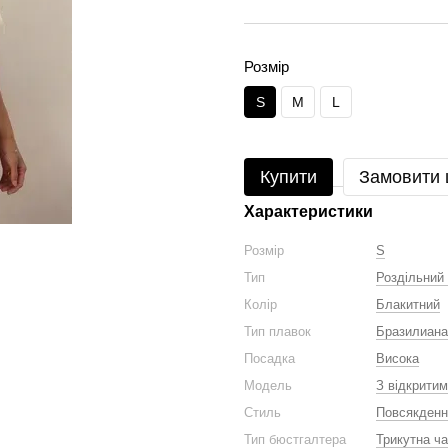
Розмір
S
M
L
Купити
Замовити
Характеристики
Розмір
S
Тип
Роздільний
Колір
Блакитний
Тип плавок
Бразилиана
Посадка
Висока
Модель
З відкрити
Стиль
Повсякденни
Тип бюстгалтера
Трикутна ч