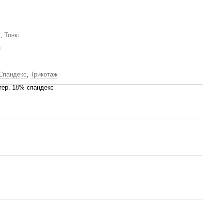
і
,
Тонкі
й
Спандекс
,
Трикотаж
тер, 18% спандекс