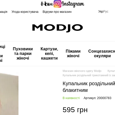
Укр
Рус
мація
Угода користувача
Відгуки про магазин
иці
Пуховики
Картузи,
Піжами
Сонцезахисн
та парки
кепі,
ти
жіночі
окуляри
жіночі
кашкети
чі
Магазин жіночого одягу Modjo
Купа
Купальник роздільний трикотажний із з
Купальник роздільний
блакитним
В наявності
Артикул: 20000783
595 грн