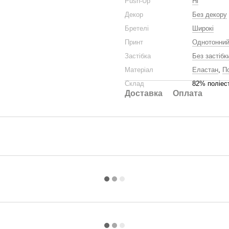
Push-Up
Ні
Декор
Без декору
Бретелі
Широкі
Принт
Однотонни
Застібка
Без застібк
Матеріал
Еластан
,
П
Склад
82% поліес
Доставка
Оплата