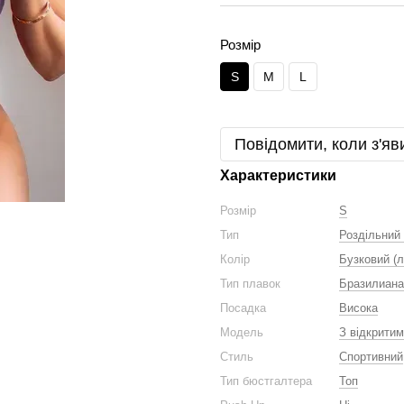
Розмір
S
M
L
Повідомити, коли з'яв
Характеристики
Розмір
S
Тип
Роздільний
Колір
Бузковий (
Тип плавок
Бразилиана
Посадка
Висока
Модель
З відкрити
Стиль
Спортивний
Тип бюстгалтера
Топ