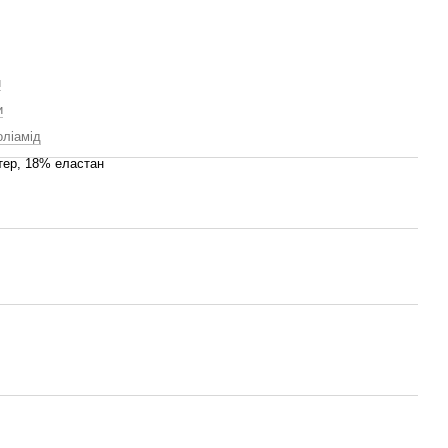
й
и
оліамід
тер, 18% еластан