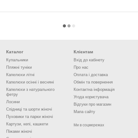
Каталог
Клієнтам
Купальники
Вхід до кабінету
Пляжні туніки
Про нас
Капелюхи літні
Оплата і доставка
Капелюхи осінні і весняні
Обмін та повернення
Капелюхи з натурального
Контактна інформація
фетру
Угода користувача
Лосини
Відгуки про магазин
Спідниці та шорти жіночі
Мапа сайту
Пуховики та парки жіночі
Картузи, кепі, кашкети
Ми в соцмережах
Піжами жіночі