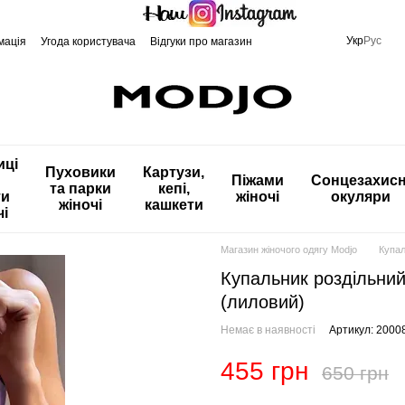
Укр
Рус
мація
Угода користувача
Відгуки про магазин
иці
Пуховики
Картузи,
Піжами
Сонцезахисн
та парки
кепі,
ти
жіночі
окуляри
жіночі
кашкети
чі
Магазин жіночого одягу Modjo
Купа
Купальник роздільний
(лиловий)
Немає в наявності
Артикул: 2000
455 грн
650 грн