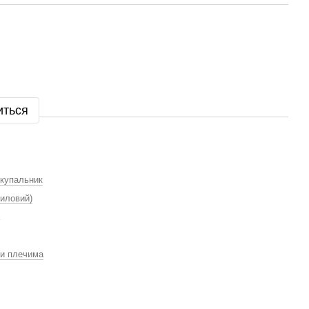
иться
 купальник
лиловий)
ми плечима