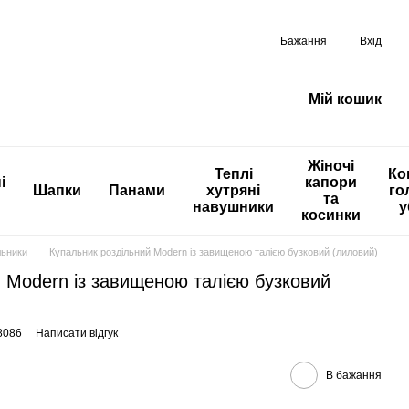
Бажання
Вхід
Мій кошик
Жіночі
Теплі
Ко
і
капори
Шапки
Панами
хутряні
го
та
навушники
у
косинки
льники
Купальник роздільний Modern із завищеною талією бузковий (лиловий)
 Modern із завищеною талією бузковий
8086
Написати відгук
В бажання