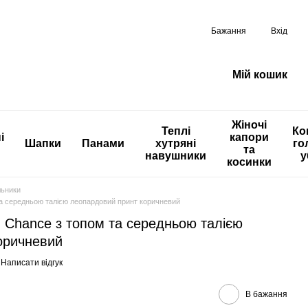
Бажання
Вхід
Мій кошик
Жіночі
Теплі
Ко
і
капори
Шапки
Панами
хутряні
го
та
навушники
у
косинки
льники
та середньою талією леопардовий принт коричневий
 Chance з топом та середньою талією
оричневий
Написати відгук
В бажання