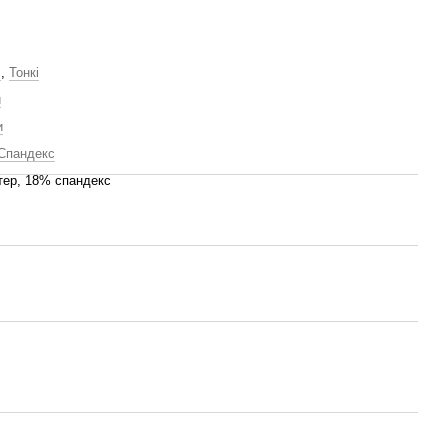
і
,
Тонкі
й
и
Спандекс
тер, 18% спандекс