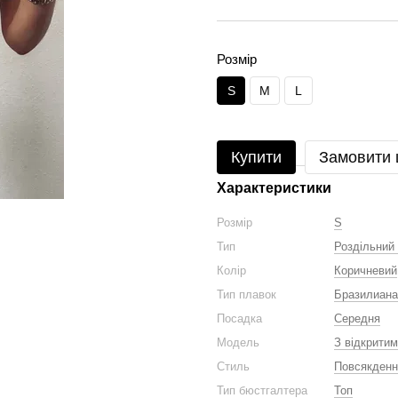
Розмір
S
M
L
Купити
Замовити
Характеристики
Розмір
S
Тип
Роздільний
Колір
Коричневий
Тип плавок
Бразилиана
Посадка
Середня
Модель
З відкрити
Стиль
Повсякденни
Тип бюстгалтера
Топ