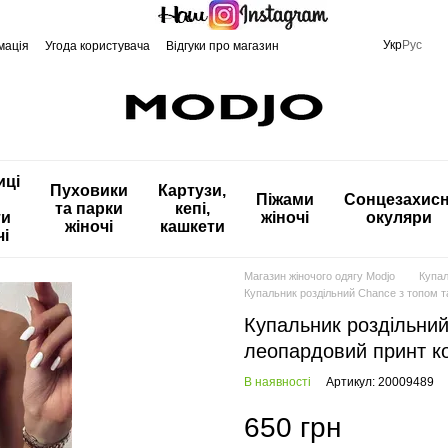
Укр
Рус
мація
Угода користувача
Відгуки про магазин
иці
Пуховики
Картузи,
Піжами
Сонцезахисн
та парки
кепі,
ти
жіночі
окуляри
жіночі
кашкети
чі
Магазин жіночого одягу Modjo
Купа
Купальник роздільний Chance з топом 
Купальник роздільний
леопардовий принт к
В наявності
Артикул: 20009489
650 грн