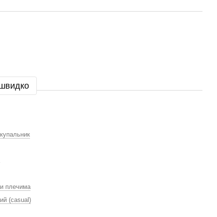
 швидко
 купальник
ми плечима
й (casual)