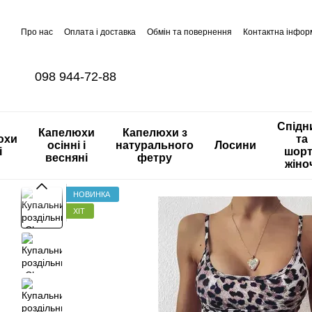
Перейти до основного контенту
Про нас
Оплата і доставка
Обмін та повернення
Контактна інфор
098 944-72-88
Спідн
Капелюхи
Капелюхи з
юхи
та
осінні і
натурального
Лосини
і
шор
весняні
фетру
жіно
НОВИНКА
ХІТ