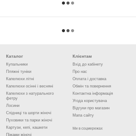
Каталог
Клієнтам
Купальники
Вхід до кабінету
Пляжні туніки
Про нас
Капелюхи літні
Оплата і доставка
Капелюхи осінні і весняні
Обмін та повернення
Капелюхи з натурального
Контактна інформація
фетру
Угода користувача
Лосини
Відгуки про магазин
Спідниці та шорти жіночі
Мапа сайту
Пуховики та парки жіночі
Картузи, кепі, кашкети
Ми в соцмережах
Піжами жіночі