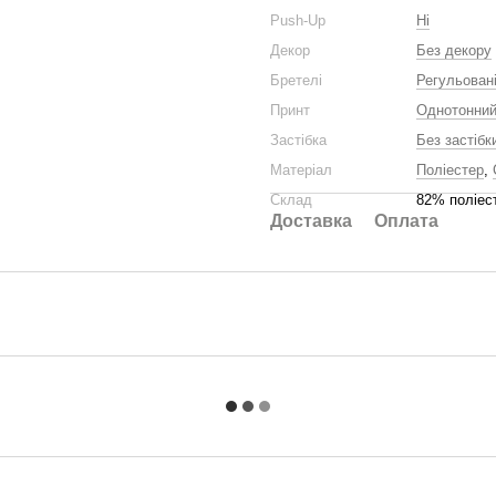
Push-Up
Ні
Декор
Без декору
Бретелі
Регульован
Принт
Однотонни
Застібка
Без застібк
Матеріал
Поліестер
,
Склад
82% поліес
Доставка
Оплата