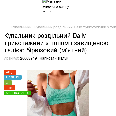
Купальники
Купальник роздільний Daily трикотажний з то
Купальник роздільний Daily
трикотажний з топом і завищеною
талією бірюзовий (м'ятний)
Артикул:
20008949
Написати відгук
АКЦІЯ
НОВИНКА
ХІТ
−20%
🌼SPRING SALE🌷