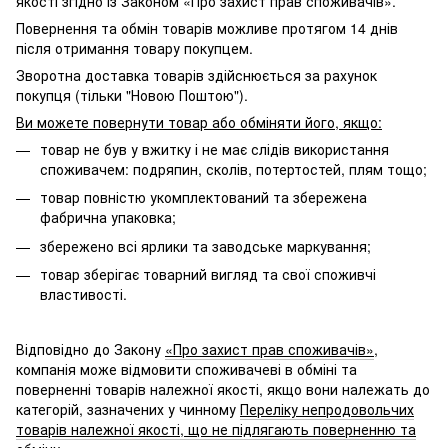
якості згідно із Законом «Про захист прав споживачів».
Повернення та обмін товарів можливе протягом 14 днів
після отримання товару покупцем.
Зворотна доставка товарів здійснюється за рахунок
покупця (тільки "Новою Поштою").
Ви можете повернути товар або обміняти його, якщо:
товар не був у вжитку і не має слідів використання
споживачем: подряпин, сколів, потертостей, плям тощо;
товар повністю укомплектований та збережена
фабрична упаковка;
збережено всі ярлики та заводське маркування;
товар зберігає товарний вигляд та свої споживчі
властивості.
Відповідно до Закону
«Про захист прав споживачів»
,
компанія може відмовити споживачеві в обміні та
поверненні товарів належної якості, якщо вони належать до
категорій, зазначених у чинному
Переліку непродовольчих
товарів належної якості, що не підлягають поверненню та