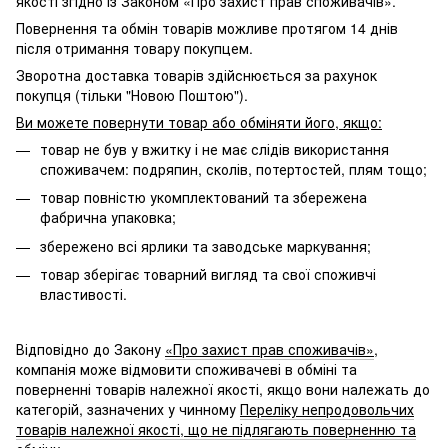
якості згідно із Законом «Про захист прав споживачів».
Повернення та обмін товарів можливе протягом 14 днів
після отримання товару покупцем.
Зворотна доставка товарів здійснюється за рахунок
покупця (тільки "Новою Поштою").
Ви можете повернути товар або обміняти його, якщо:
товар не був у вжитку і не має слідів використання
споживачем: подряпин, сколів, потертостей, плям тощо;
товар повністю укомплектований та збережена
фабрична упаковка;
збережено всі ярлики та заводське маркування;
товар зберігає товарний вигляд та свої споживчі
властивості.
Відповідно до Закону
«Про захист прав споживачів»
,
компанія може відмовити споживачеві в обміні та
поверненні товарів належної якості, якщо вони належать до
категорій, зазначених у чинному
Переліку непродовольчих
товарів належної якості, що не підлягають поверненню та