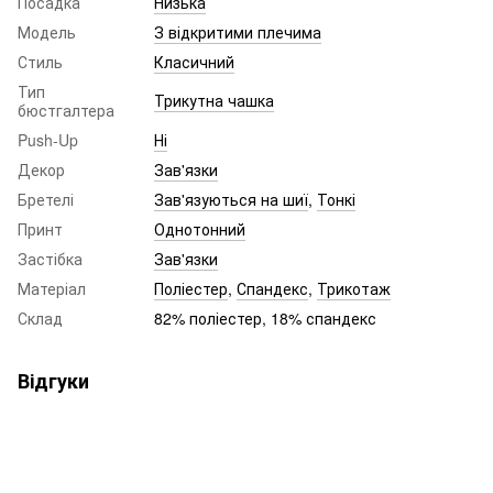
Посадка
Низька
Модель
З відкритими плечима
Стиль
Класичний
Тип
Трикутна чашка
бюстгалтера
Push-Up
Ні
Декор
Зав'язки
Бретелі
Зав'язуються на шиї
,
Тонкі
Принт
Однотонний
Застібка
Зав'язки
Матеріал
Поліестер
,
Спандекс
,
Трикотаж
Склад
82% поліестер, 18% спандекс
Відгуки