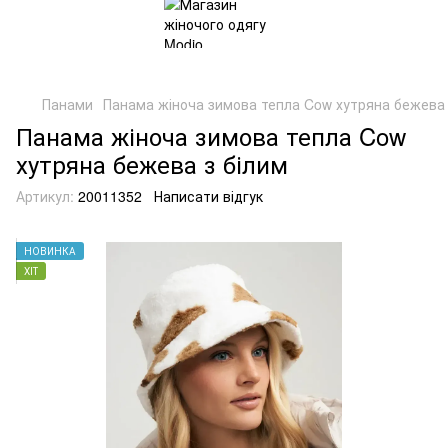
Панами
Панама жіноча зимова тепла Cow хутряна бежева 
Панама жіноча зимова тепла Cow
хутряна бежева з білим
Артикул:
20011352
Написати відгук
НОВИНКА
ХІТ