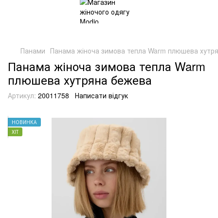
Панами
Панама жіноча зимова тепла Warm плюшева хутр
Панама жіноча зимова тепла Warm
плюшева хутряна бежева
Артикул:
20011758
Написати відгук
НОВИНКА
ХІТ