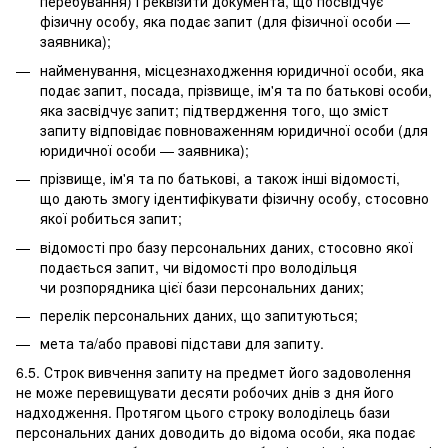
перебування) і реквізити документа, що посвідчує
фізичну особу, яка подає запит (для фізичної особи —
заявника);
найменування, місцезнаходження юридичної особи, яка
подає запит, посада, прізвище, ім'я та по батькові особи,
яка засвідчує запит; підтвердження того, що зміст
запиту відповідає повноваженням юридичної особи (для
юридичної особи — заявника);
прізвище, ім'я та по батькові, а також інші відомості,
що дають змогу ідентифікувати фізичну особу, стосовно
якої робиться запит;
відомості про базу персональних даних, стосовно якої
подається запит, чи відомості про володільця
чи розпорядника цієї бази персональних даних;
перелік персональних даних, що запитуються;
мета та/або правові підстави для запиту.
6.5. Строк вивчення запиту на предмет його задоволення
не може перевищувати десяти робочих днів з дня його
надходження. Протягом цього строку володілець бази
персональних даних доводить до відома особи, яка подає