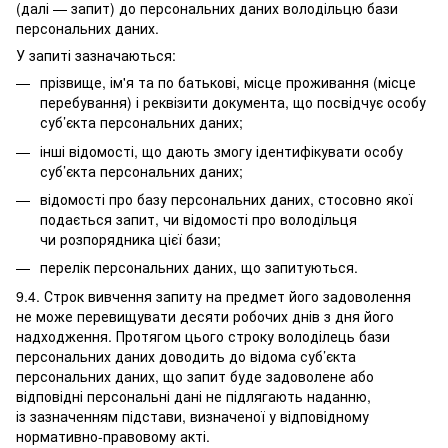
(далі — запит) до персональних даних володільцю бази
персональних даних.
У запиті зазначаються:
прізвище, ім'я та по батькові, місце проживання (місце
перебування) і реквізити документа, що посвідчує особу
суб’єкта персональних даних;
інші відомості, що дають змогу ідентифікувати особу
суб’єкта персональних даних;
відомості про базу персональних даних, стосовно якої
подається запит, чи відомості про володільця
чи розпорядника цієї бази;
перелік персональних даних, що запитуються.
9.4. Строк вивчення запиту на предмет його задоволення
не може перевищувати десяти робочих днів з дня його
надходження. Протягом цього строку володілець бази
персональних даних доводить до відома суб’єкта
персональних даних, що запит буде задоволене або
відповідні персональні дані не підлягають наданню,
із зазначенням підстави, визначеної у відповідному
нормативно-правовому акті.