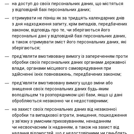
на доступ до своїх персональних даних, що містяться
у відповідній базі персональних даних;
отримувати не пізніш як за тридцять календарних днів
з дня надходження запиту, крім випадків, передбачених
законом, відповідь про те, чи зберігаються його
персональні дані у відповідній базі персональних даних,
а також отримувати зміст його персональних даних, які
зберігаються;
пред'являти вмотивовану вимогу із запереченням проти
обробки своїх персональних даних органами державної
влади, органами місцевого самоврядування при
здійсненні їхніх повноважень, передбачених законом;
пред'являти вмотивовану вимогу щодо зміни або
знищення своїх персональних даних будь-яким
володільцем та розпорядником цієї бази, якщо ці дані
обробляються незаконно чи є недостовірними;
на захист своїх персональних даних від незаконної
обробки та випадкової втрати, знищення, пошкодження
у зв'язку з умисним приховуванням, ненаданням
чи несвоєчасним їх наданням, а також на захист від
надання відомостей, що є недостовірними чи ганьблять