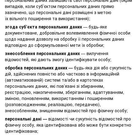
випадків, коли суб’єктом персональних даних прямо
зазначено, що персональні дані розміщені з метою
їх вільного поширення та використання);
згода суб’єкта персональних даних
— будь-яке
документоване, добровільне волевиявлення фізичної особи
щодо надання дозволу на обробку її персональних даних
відповідно до сформульованої мети їх обробки;
знеособлення персональних даних
— вилучення
відомостей, які дають змогу ідентифікувати особу;
обробка персональних даних —
будь-яка дія або сукупність
дій, здійснених повністю або частково в інформаційній
(автоматизованій) системі та/або в картотеках
персональних даних, які пов’язані зі збиранням,
реєстрацією, накопиченням, зберіганням, адаптуванням,
зміною, поновленням, використанням і поширенням
(розповсюдженням, реалізацією, передачею),
знеособленням, знищенням відомостей про фізичну особу;
персональні дані —
відомості чи сукупність відомостей про
фізичну особу, яка ідентифікована або може бути конкретно
ідентифікована;