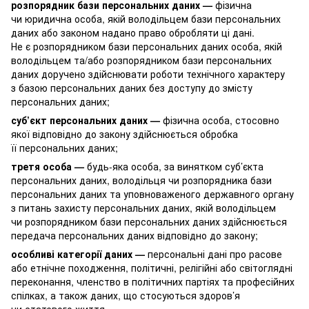
розпорядник бази персональних даних —
фізична
чи юридична особа, якій володільцем бази персональних
даних або законом надано право обробляти ці дані.
Не є розпорядником бази персональних даних особа, якій
володільцем та/або розпорядником бази персональних
даних доручено здійснювати роботи технічного характеру
з базою персональних даних без доступу до змісту
персональних даних;
суб’єкт персональних даних —
фізична особа, стосовно
якої відповідно до закону здійснюється обробка
її персональних даних;
третя особа —
будь-яка особа, за винятком суб’єкта
персональних даних, володільця чи розпорядника бази
персональних даних та уповноваженого державного органу
з питань захисту персональних даних, якій володільцем
чи розпорядником бази персональних даних здійснюється
передача персональних даних відповідно до закону;
особливі категорії даних —
персональні дані про расове
або етнічне походження, політичні, релігійні або світоглядні
переконання, членство в політичних партіях та професійних
спілках, а також даних, що стосуються здоров’я
чи статевого життя.