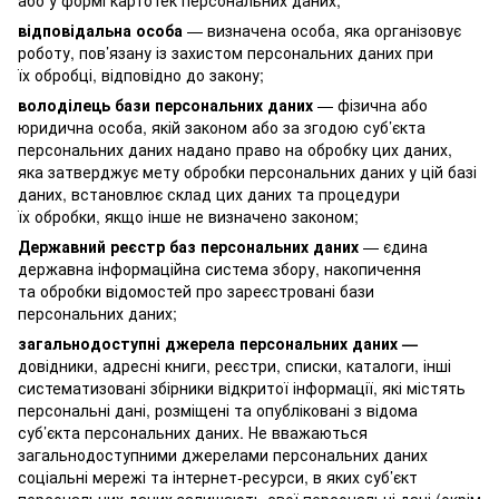
відповідальна особа
— визначена особа, яка організовує
роботу, пов’язану із захистом персональних даних при
їх обробці, відповідно до закону;
володілець бази персональних даних
— фізична або
юридична особа, якій законом або за згодою суб’єкта
персональних даних надано право на обробку цих даних,
яка затверджує мету обробки персональних даних у цій базі
даних, встановлює склад цих даних та процедури
їх обробки, якщо інше не визначено законом;
Державний реєстр баз персональних даних
— єдина
державна інформаційна система збору, накопичення
та обробки відомостей про зареєстровані бази
персональних даних;
загальнодоступні джерела персональних даних —
довідники, адресні книги, реєстри, списки, каталоги, інші
систематизовані збірники відкритої інформації, які містять
персональні дані, розміщені та опубліковані з відома
суб’єкта персональних даних. Не вважаються
загальнодоступними джерелами персональних даних
соціальні мережі та інтернет-ресурси, в яких суб’єкт
персональних даних залишають свої персональні дані (окрім