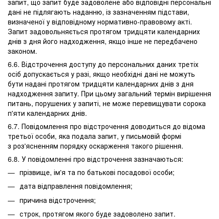
запит, що запит буде задоволене або відповідні персональні
дані не підлягають наданню, із зазначенням підстави,
визначеної у відповідному нормативно-правовому акті.
Запит задовольняється протягом тридцяти календарних
днів з дня його надходження, якщо інше не передбачено
законом.
6.6. Відстрочення доступу до персональних даних третіх
осіб допускається у разі, якщо необхідні дані не можуть
бути надані протягом тридцяти календарних днів з дня
надходження запиту. При цьому загальний термін вирішення
питань, порушених у запиті, не може перевищувати сорока
п'яти календарних днів.
6.7. Повідомлення про відстрочення доводиться до відома
третьої особи, яка подала запит, у письмовій формі
з роз'ясненням порядку оскарження такого рішення.
6.8. У повідомленні про відстрочення зазначаються:
прізвище, ім'я та по батькові посадової особи;
дата відправлення повідомлення;
причина відстрочення;
строк, протягом якого буде задоволено запит.