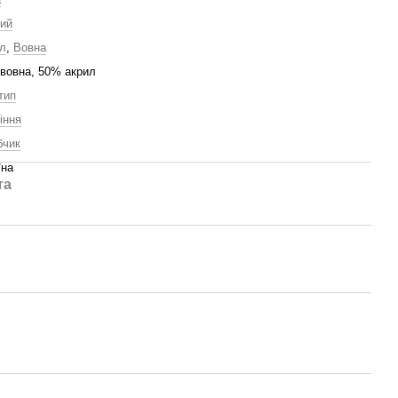
ий
л
,
Вовна
вовна, 50% акрил
тип
іння
бчик
їна
та