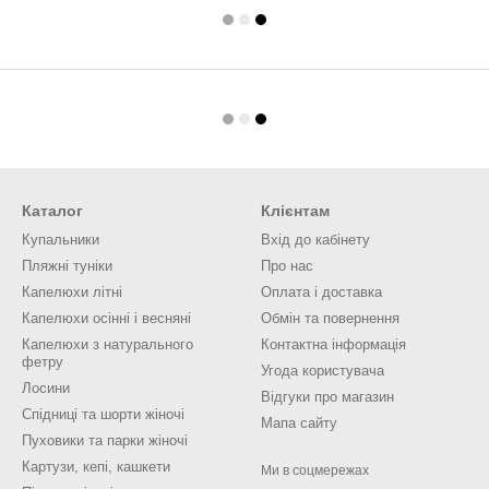
Каталог
Клієнтам
Купальники
Вхід до кабінету
Пляжні туніки
Про нас
Капелюхи літні
Оплата і доставка
Капелюхи осінні і весняні
Обмін та повернення
Капелюхи з натурального
Контактна інформація
фетру
Угода користувача
Лосини
Відгуки про магазин
Спідниці та шорти жіночі
Мапа сайту
Пуховики та парки жіночі
Картузи, кепі, кашкети
Ми в соцмережах