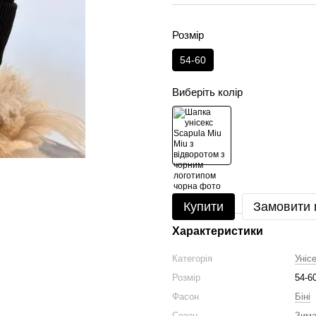
Розмір
54-60
Виберіть колір
Купити
Замовити
Характеристики
Категорія
Уніс
Розмір
54-6
Фасон
Біні
Сезон
Зим