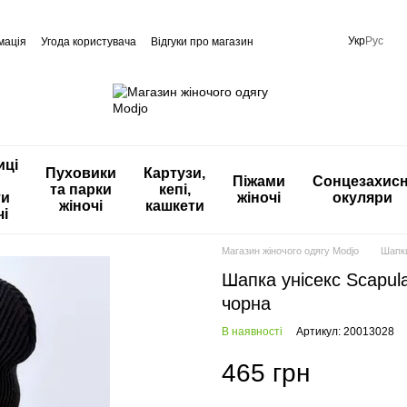
Укр
Рус
мація
Угода користувача
Відгуки про магазин
иці
Пуховики
Картузи,
Піжами
Сонцезахисн
та парки
кепі,
ти
жіночі
окуляри
жіночі
кашкети
чі
Магазин жіночого одягу Modjo
Шапк
Шапка унісекс Scapul
чорна
В наявності
Артикул: 20013028
465 грн