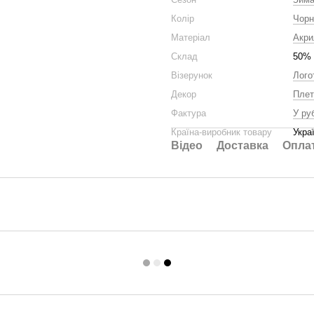
Колір
Чорн
Матеріал
Акри
Склад
50% 
Візерунок
Лого
Декор
Плет
Фактура
У ру
Країна-виробник товару
Укра
Відео
Доставка
Опла