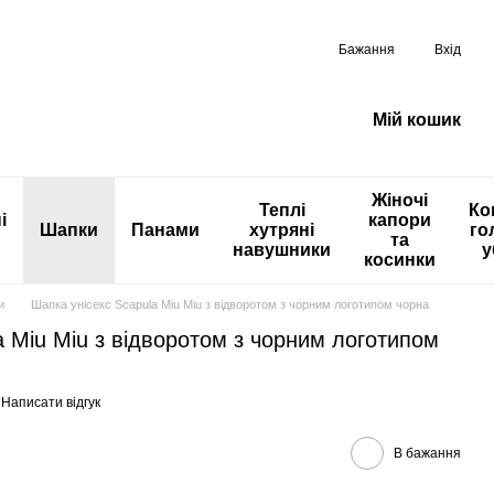
Бажання
Вхід
Мій кошик
Жіночі
Теплі
Ко
і
капори
Шапки
Панами
хутряні
го
та
навушники
у
косинки
и
Шапка унісекс Scapula Miu Miu з відворотом з чорним логотипом чорна
a Miu Miu з відворотом з чорним логотипом
Написати відгук
В бажання