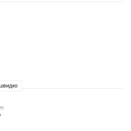
 швидко
екс
0
а