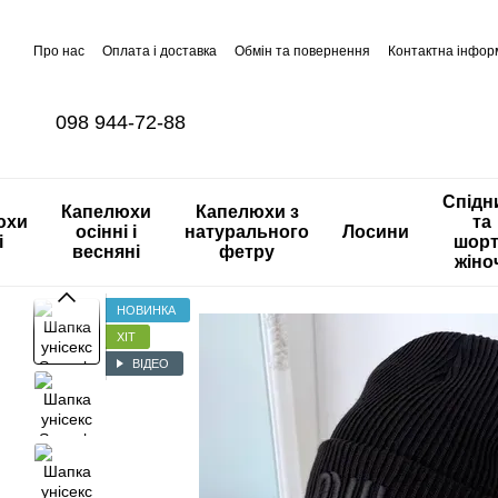
Перейти до основного контенту
Про нас
Оплата і доставка
Обмін та повернення
Контактна інфор
098 944-72-88
Спідн
Капелюхи
Капелюхи з
юхи
та
осінні і
натурального
Лосини
і
шор
весняні
фетру
жіно
НОВИНКА
ХІТ
ВІДЕО