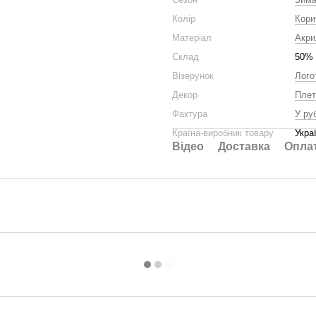
Колір
Кори
Матеріал
Акри
Склад
50% 
Візерунок
Лого
Декор
Плет
Фактура
У ру
Країна-виробник товару
Укра
Відео
Доставка
Опла