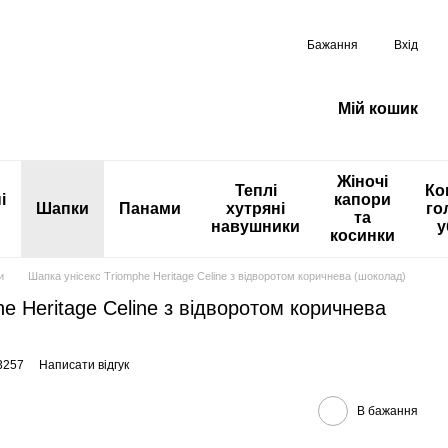
Бажання
Вхід
Мій кошик
Жіночі
Теплі
Ко
і
капори
Шапки
Панами
хутряні
го
та
навушники
у
косинки
и
Шапка унісекс Triomphe Heritage Celine з відворотом коричнева (шоколад)
e Heritage Celine з відворотом коричнева
3257
Написати відгук
В бажання