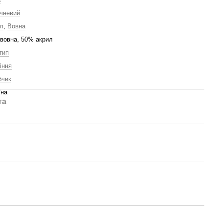
чневий
л
,
Вовна
вовна, 50% акрил
тип
іння
бчик
їна
та