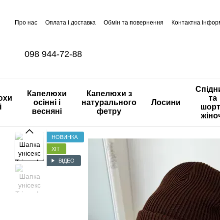
Перейти до основного контенту
Про нас
Оплата і доставка
Обмін та повернення
Контактна інфор
098 944-72-88
Спідн
Капелюхи
Капелюхи з
юхи
та
осінні і
натурального
Лосини
і
шор
весняні
фетру
жіно
НОВИНКА
ХІТ
ВІДЕО