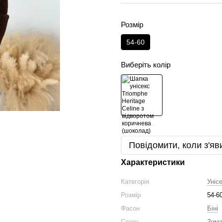
Розмір
54-60
Виберіть колір
Повідомити, коли з'яв
Характеристики
Категорія
Уніс
Розмір
54-6
Фасон
Біні
Сезон
Зим