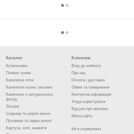
Каталог
Клієнтам
Купальники
Вхід до кабінету
Пляжні туніки
Про нас
Капелюхи літні
Оплата і доставка
Капелюхи осінні і весняні
Обмін та повернення
Капелюхи з натурального
Контактна інформація
фетру
Угода користувача
Лосини
Відгуки про магазин
Спідниці та шорти жіночі
Мапа сайту
Пуховики та парки жіночі
Картузи, кепі, кашкети
Ми в соцмережах