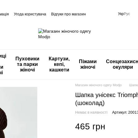
Укр
Рус
мація
Угода користувача
Відгуки про магазин
иці
Пуховики
Картузи,
Піжами
Сонцезахисн
та парки
кепі,
ти
жіночі
окуляри
жіночі
кашкети
чі
Магазин жіночого одягу Modjo
Шапк
Шапка унісекс Triomph
(шоколад)
Немає в наявності
Артикул: 2001
465 грн