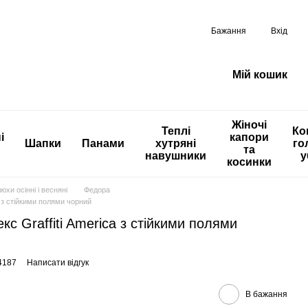
Бажання
Вхід
Мій кошик
Жіночі
Теплі
Ко
і
капори
Шапки
Панами
хутряні
го
та
навушники
у
косинки
юхи осінні і весняні
Федора
a з стійкими полями чорний
с Graffiti America з стійкими полями
4187
Написати відгук
В бажання