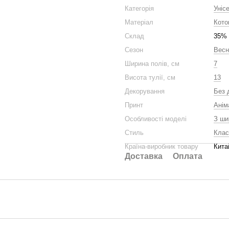
Категорія
Уніс
Матеріал
Кото
Склад
35% 
Сезон
Весн
Ширина полів, см
7
Висота тулії, см
13
Декорування
Без 
Принт
Анім
Особливості моделі
З ши
Стиль
Клас
Країна-виробник товару
Кита
Доставка
Оплата