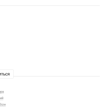
иться
ора
ий
Size