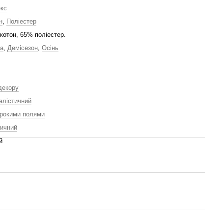
екс
н
,
Поліестер
котон, 65% поліестер.
а
,
Демісезон
,
Осінь
декору
алістичний
рокими полями
ичний
й