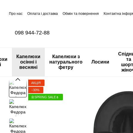
Перейти до основного контенту
Про нас
Оплата і доставка
Обмін та повернення
Контактна інфор
098 944-72-88
Спідн
Капелюхи
Капелюхи з
юхи
та
осінні і
натурального
Лосини
і
шор
весняні
фетру
жіно
АКЦІЯ
−30%
🌼SPRING SALE🌷