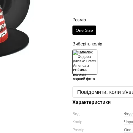
Розмір
One Size
Виберіть колір
Повідомити, коли з'яв
Характеристики
Вид
Фед
Колір
Чорн
Розмір
One 