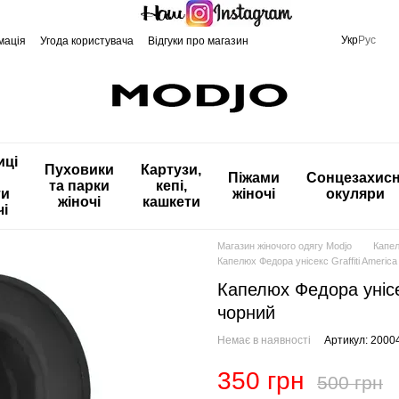
Укр
Рус
мація
Угода користувача
Відгуки про магазин
иці
Пуховики
Картузи,
Піжами
Сонцезахисн
та парки
кепі,
ти
жіночі
окуляри
жіночі
кашкети
чі
Магазин жіночого одягу Modjo
Капел
Капелюх Федора унісекс Graffiti Americ
Капелюх Федора унісек
чорний
Немає в наявності
Артикул: 2000
350 грн
500 грн