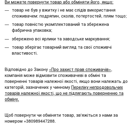
Ви можете повернути товар або обміняти його, якщо:
товар не був у вжитку і не має слідів використання
споживачем: подряпин, сколів, потертостей, плям тощо;
товар повністю укомплектований та збережена
фабрична упаковка;
збережено всі ярлики та заводське маркування;
товар зберігає товарний вигляд та свої споживчі
властивості.
Відповідно до Закону
«Про захист прав споживачів»
,
компанія може відмовити споживачеві в обміні та
поверненні товарів належної якості, якщо вони належать до
категорій, зазначених у чинному
Переліку непродовольчих
товарів належної якості, що не підлягають поверненню та
обміну.
Щоб повернути чи обміняти товар, зв'яжіться з нами за
номером +380989447288.