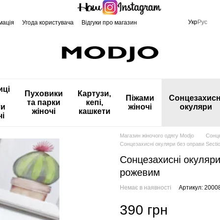
Укр
Рус
мація
Угода користувача
Відгуки про магазин
иці
Пуховики
Картузи,
Піжами
Сонцезахисн
та парки
кепі,
ти
жіночі
окуляри
жіночі
кашкети
чі
Магазин жіночого одягу Modjo
Сонце
Сонцезахисні окуляри без оправи Sectio
Сонцезахисні окуляри 
рожевим
Немає в наявності
Артикул: 2000
390 грн