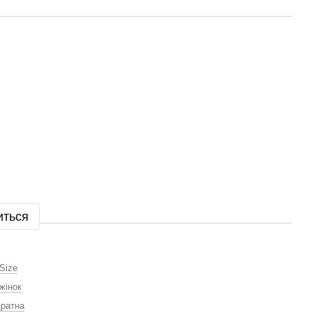
иться
Size
жінок
ратна