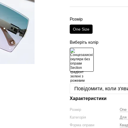
Розмір
One Size
Виберіть колір
Повідомити, коли з'яв
Характеристики
Розмір
One 
Категорія
Для 
Форма оправи
Квад