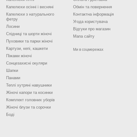
Капелюхи осінні і весняні
Обмін та повернення
Капелюхи з натурального
Контактна інформація
фетру
Угода користувача
Лосини
Відгуки про магазин
Спідниці та шорти жіночі
Мапа сайту
Пуховики та парки жіночі
Картузи, кепі, кашкети
Ми в соцмережах
Піжами жіночі
Сонцезахисні окуляри
Шапки
Панами
Теплі хутряні навушники
Жіночі капори та косинки
Комплект головних уборів
Жіночі блузи та сорочки
Боді