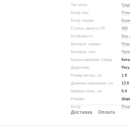
Тип лінзи
Град
Колір лінз
Різн
Колір оправи
Біли
Ступінь захисту UV
400
Особливості
Без 
Матеріал оправи
Плас
Матеріал лінз
Полі
Країна-виробник товару
Кита
Додатково
Регу
Розмір містка, см
1.8
Довжина завушника, см
13.8
Ширина лінзи, см
6.4
Розміри
Шири
Колір
Різн
Доставка
Оплата