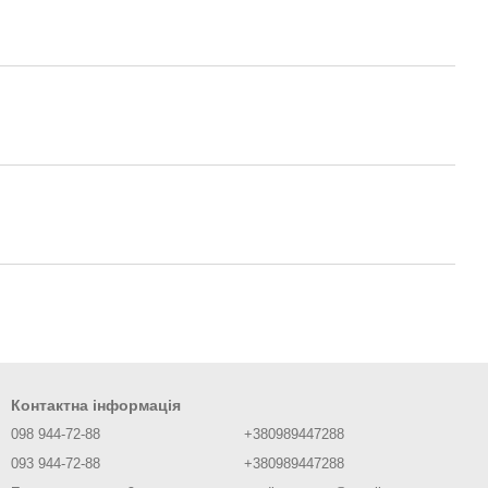
Контактна інформація
098 944-72-88
+380989447288
093 944-72-88
+380989447288