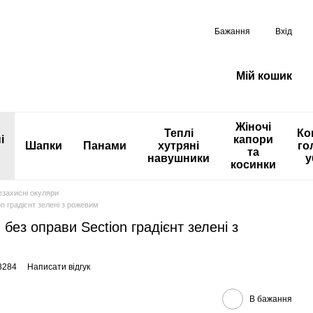
Бажання
Вхід
Мій кошик
Жіночі
Теплі
Ко
і
капори
Шапки
Панами
хутряні
го
та
навушники
у
косинки
захисні окуляри
n градієнт зелені з рожевим
без оправи Section градієнт зелені з
8284
Написати відгук
В бажання