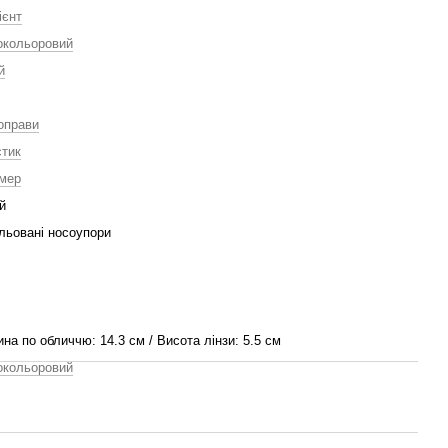
ієнт
окольоровий
й
оправи
тик
мер
й
льовані носоупори
на по обличчю: 14.3 см / Висота лінзи: 5.5 см
окольоровий