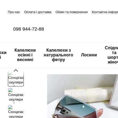
Перейти до основного контенту
Про нас
Оплата і доставка
Обмін та повернення
Контактна інфор
098 944-72-88
Спідн
Капелюхи
Капелюхи з
юхи
та
осінні і
натурального
Лосини
і
шор
весняні
фетру
жіно