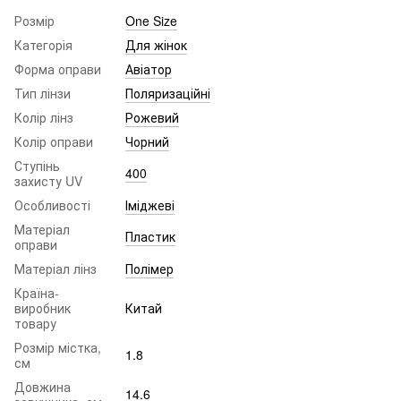
Розмір
One Size
Категорія
Для жінок
Форма оправи
Авіатор
Тип лінзи
Поляризаційні
Колір лінз
Рожевий
Колір оправи
Чорний
Ступінь
400
захисту UV
Особливості
Іміджеві
Матеріал
Пластик
оправи
Матеріал лінз
Полімер
Країна-
виробник
Китай
товару
Розмір містка,
1.8
см
Довжина
14.6