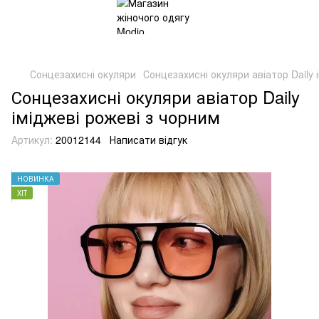
Сонцезахисні окуляри
Сонцезахисні окуляри авіатор Daily 
Сонцезахисні окуляри авіатор Daily
іміджеві рожеві з чорним
Артикул:
20012144
Написати відгук
НОВИНКА
ХІТ