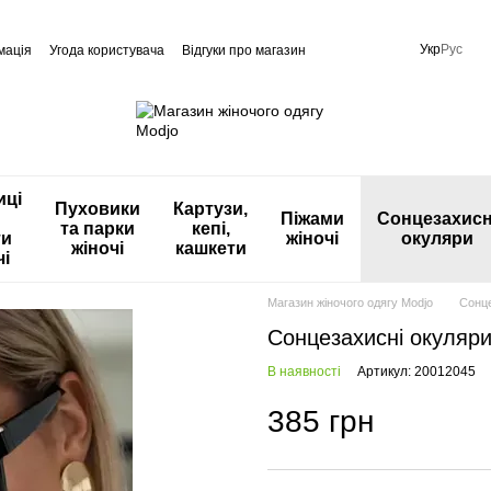
Укр
Рус
мація
Угода користувача
Відгуки про магазин
иці
Пуховики
Картузи,
Піжами
Сонцезахисн
та парки
кепі,
ти
жіночі
окуляри
жіночі
кашкети
чі
Магазин жіночого одягу Modjo
Сонце
Сонцезахисні окуляри 
В наявності
Артикул: 20012045
385 грн