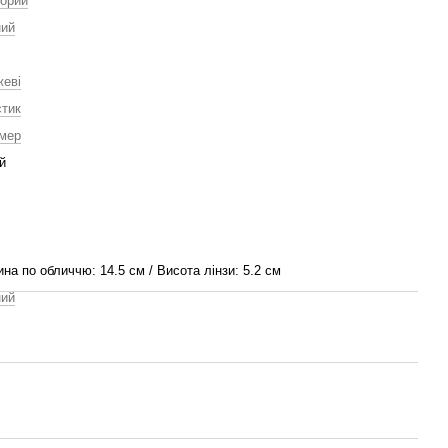
орий
ний
жеві
тик
мер
й
на по обличчю: 14.5 см / Висота лінзи: 5.2 см
ний