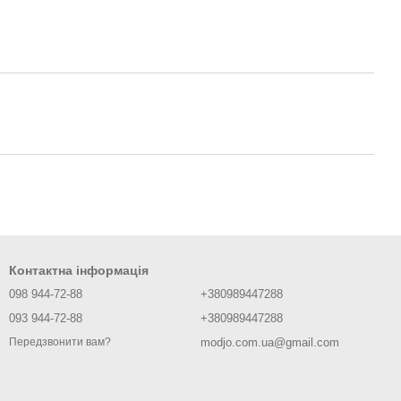
Контактна інформація
098 944-72-88
+380989447288
093 944-72-88
+380989447288
modjo.com.ua@gmail.com
Передзвонити вам?