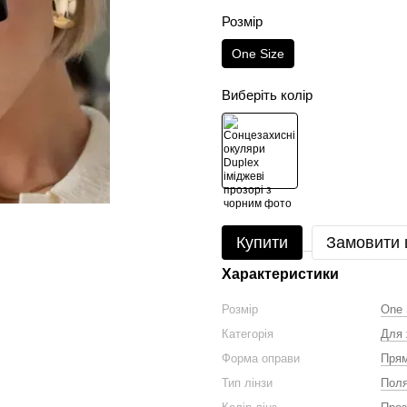
Розмір
One Size
Виберіть колір
Купити
Замовити
Характеристики
Розмір
One 
Категорія
Для 
Форма оправи
Прям
Тип лінзи
Поля