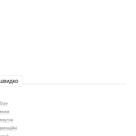
 швидко
Size
жінок
окутна
ризаційні