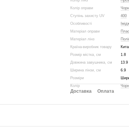
Колір лінз
Проз
Колір оправи
Чор
Ступінь захисту UV
400
Особливості
Імід
Матеріал оправи
Плас
Матеріал лінз
Полі
Країна-виробник товару
Кита
Розмір містка, см
1.8
Довжина завушника, см
13.9
Ширина лінзи, см
6.9
Розміри
Шири
Колір
Чор
Доставка
Оплата