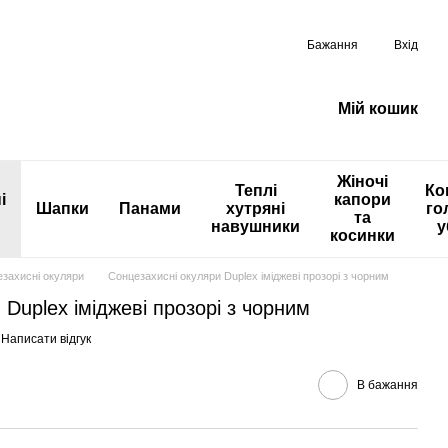
Бажання
Вхід
Мій кошик
Жіночі
Теплі
Ко
і
капори
Шапки
Панами
хутряні
го
та
навушники
у
косинки
захисні окуляри
Сонцезахисні окуляри Duplex іміджеві прозорі з чорним
Duplex іміджеві прозорі з чорним
Написати відгук
В бажання