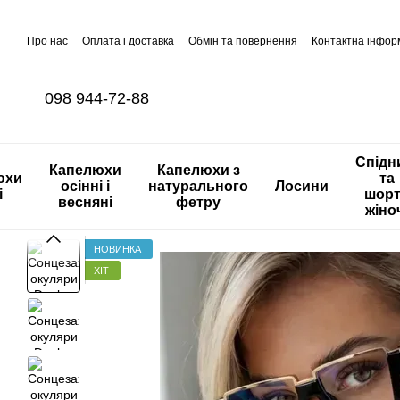
Перейти до основного контенту
Про нас
Оплата і доставка
Обмін та повернення
Контактна інфор
098 944-72-88
Спідн
Капелюхи
Капелюхи з
юхи
та
осінні і
натурального
Лосини
і
шор
весняні
фетру
жіно
НОВИНКА
ХІТ