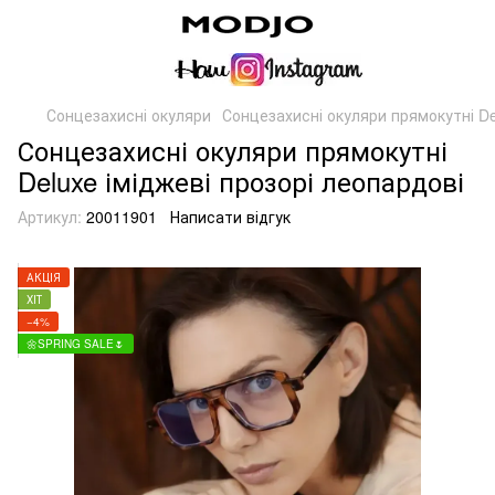
Сонцезахисні окуляри
Сонцезахисні окуляри прямокутні De
Сонцезахисні окуляри прямокутні
Deluxe іміджеві прозорі леопардові
Артикул:
20011901
Написати відгук
АКЦІЯ
ХІТ
−4%
🌼SPRING SALE🌷