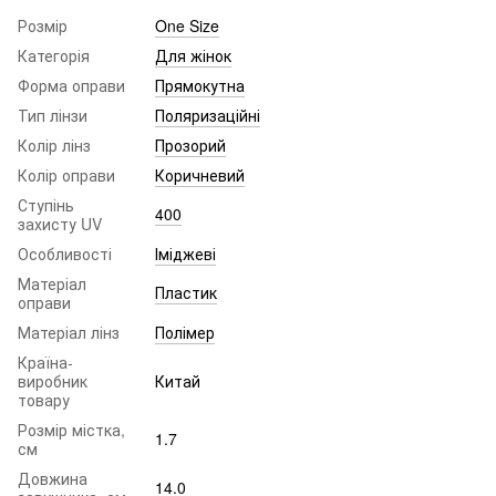
Розмір
One Size
Категорія
Для жінок
Форма оправи
Прямокутна
Тип лінзи
Поляризаційні
Колір лінз
Прозорий
Колір оправи
Коричневий
Ступінь
400
захисту UV
Особливості
Іміджеві
Матеріал
Пластик
оправи
Матеріал лінз
Полімер
Країна-
виробник
Китай
товару
Розмір містка,
1.7
см
Довжина
14.0