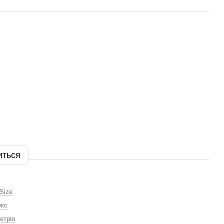
иться
Size
екс
етрія