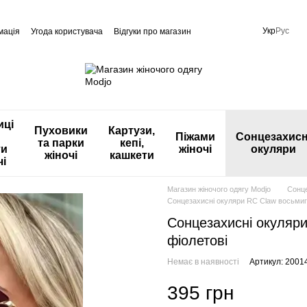
Укр
Рус
мація
Угода користувача
Відгуки про магазин
иці
Пуховики
Картузи,
Піжами
Сонцезахисн
та парки
кепі,
ти
жіночі
окуляри
жіночі
кашкети
чі
Магазин жіночого одягу Modjo
Сонце
Сонцезахисні окуляри RC Claw восьмигр
Сонцезахисні окуляри
фіолетові
Немає в наявності
Артикул: 2001
395 грн