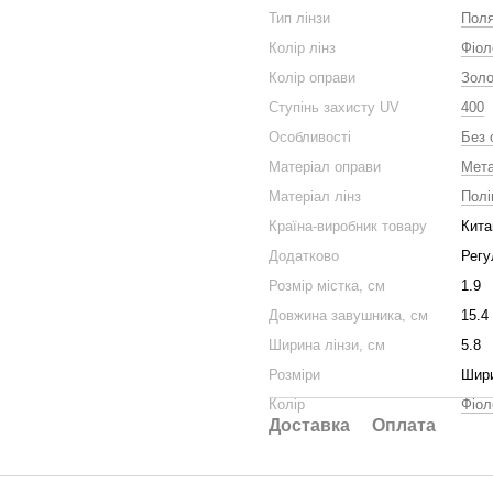
Тип лінзи
Поля
Колір лінз
Фіол
Колір оправи
Золо
Ступінь захисту UV
400
Особливості
Без 
Матеріал оправи
Мет
Матеріал лінз
Полі
Країна-виробник товару
Кита
Додатково
Регу
Розмір містка, см
1.9
Довжина завушника, см
15.4
Ширина лінзи, см
5.8
Розміри
Шири
Колір
Фіол
Доставка
Оплата