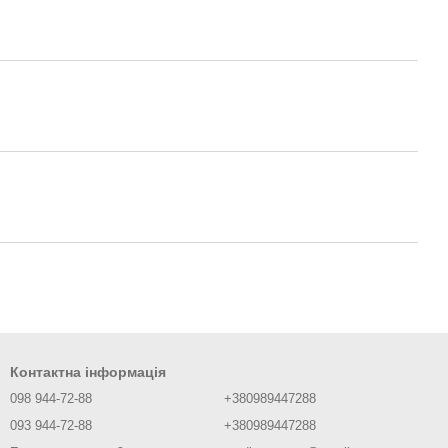
Контактна інформація
098 944-72-88
+380989447288
093 944-72-88
+380989447288