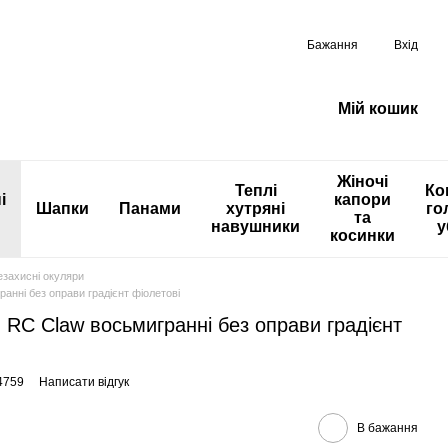
Бажання
Вхід
Мій кошик
Жіночі
Теплі
Ко
і
капори
Шапки
Панами
хутряні
го
та
навушники
у
косинки
захисні окуляри
анні без оправи градієнт фіолетові
 RC Claw восьмигранні без оправи градієнт
4759
Написати відгук
В бажання