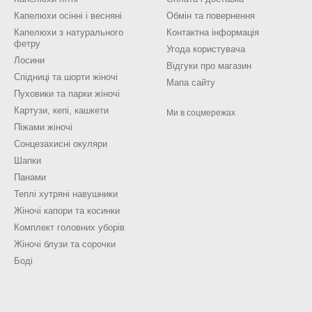
Капелюхи осінні і весняні
Обмін та повернення
Капелюхи з натурального
Контактна інформація
фетру
Угода користувача
Лосини
Відгуки про магазин
Спідниці та шорти жіночі
Мапа сайту
Пуховики та парки жіночі
Картузи, кепі, кашкети
Ми в соцмережах
Піжами жіночі
Сонцезахисні окуляри
Шапки
Панами
Теплі хутряні навушники
Жіночі капори та косинки
Комплект головних уборів
Жіночі блузи та сорочки
Боді