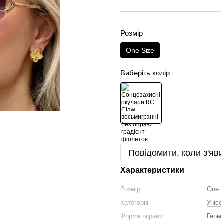
Розмір
One Size
Виберіть колір
Повідомити, коли з'яв
Характеристики
Розмір
One 
Категорія
Уніс
Форма оправи
Геом