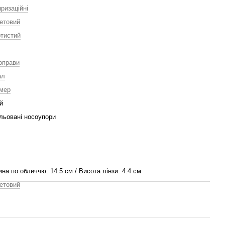
ризаційні
етовий
тистий
оправи
ал
мер
й
льовані носоупори
на по обличчю: 14.5 см / Висота лінзи: 4.4 см
етовий