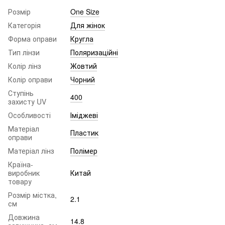
Розмір
One Size
Категорія
Для жінок
Форма оправи
Кругла
Тип лінзи
Поляризаційні
Колір лінз
Жовтий
Колір оправи
Чорний
Ступінь
400
захисту UV
Особливості
Іміджеві
Матеріал
Пластик
оправи
Матеріал лінз
Полімер
Країна-
виробник
Китай
товару
Розмір містка,
2.1
см
Довжина
14.8