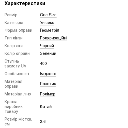
Характеристики
Розмір
One Size
Категорія
Унісекс
Форма оправи
Геометрія
Тип лінзи
Поляризаційні
Колір лінз
Чорний
Колір оправи
Зелений
Ступінь
400
захисту UV
Особливості
Іміджеві
Матеріал
Пластик
оправи
Матеріал лінз
Полімер
Країна-
виробник
Китай
товару
Розмір містка,
2.6
см