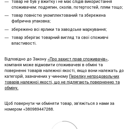
товар не був у вжитку і не має слідів використання
споживачем: подряпин, сколів, потертостей, плям тощо;
товар повністю укомплектований та збережена
фабрична упаковка;
збережено всі ярлики та заводське маркування;
товар зберігає товарний вигляд та свої споживчі
властивості.
Відповідно до Закону
«Про захист прав споживачів»
,
компанія може відмовити споживачеві в обміні та
поверненні товарів належної якості, якщо вони належать до
категорій, зазначених у чинному
Переліку непродовольчих
товарів належної якості, що не підлягають поверненню та
обміну.
Щоб повернути чи обміняти товар, зв'яжіться з нами за
номером +380989447288.