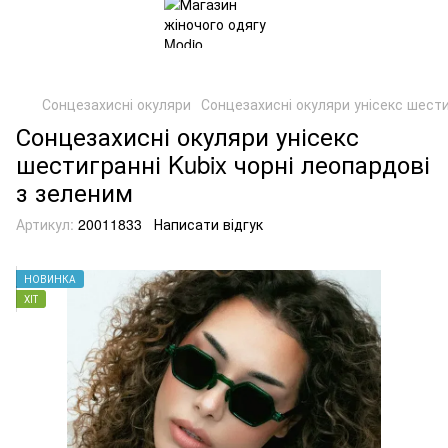
Сонцезахисні окуляри
Сонцезахисні окуляри унісекс шести
Сонцезахисні окуляри унісекс
шестигранні Kubix чорні леопардові
з зеленим
Артикул:
20011833
Написати відгук
НОВИНКА
ХІТ