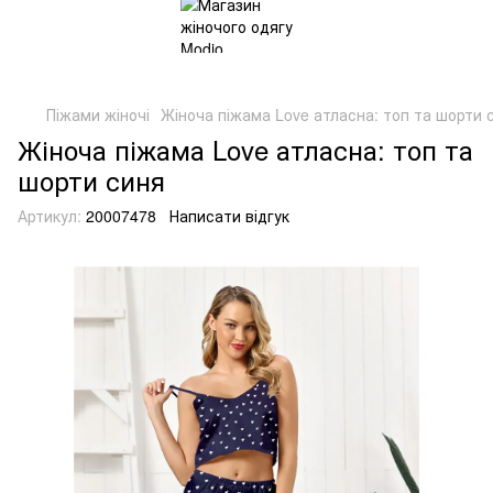
Піжами жіночі
Жіноча піжама Love атласна: топ та шорти 
Жіноча піжама Love атласна: топ та
шорти синя
Артикул:
20007478
Написати відгук