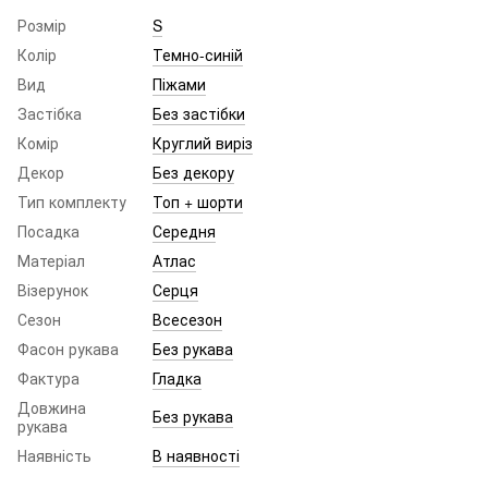
Розмір
S
Колір
Темно-синій
Вид
Піжами
Застібка
Без застібки
Комір
Круглий виріз
Декор
Без декору
Тип комплекту
Топ + шорти
Посадка
Середня
Матеріал
Атлас
Візерунок
Серця
Сезон
Всесезон
Фасон рукава
Без рукава
Фактура
Гладка
Довжина
Без рукава
рукава
Наявність
В наявності