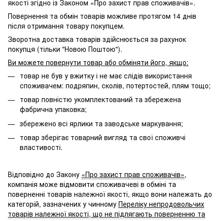
якості згідно із Законом «Про захист прав споживачів».
Повернення та обмін товарів можливе протягом 14 днів
після отримання товару покупцем.
Зворотна доставка товарів здійснюється за рахунок
покупця (тільки "Новою Поштою").
Ви можете повернути товар або обміняти його, якщо:
товар не був у вжитку і не має слідів використання
споживачем: подряпин, сколів, потертостей, плям тощо;
товар повністю укомплектований та збережена
фабрична упаковка;
збережено всі ярлики та заводське маркування;
товар зберігає товарний вигляд та свої споживчі
властивості.
Відповідно до Закону
«Про захист прав споживачів»
,
компанія може відмовити споживачеві в обміні та
поверненні товарів належної якості, якщо вони належать до
категорій, зазначених у чинному
Переліку непродовольчих
товарів належної якості, що не підлягають поверненню та