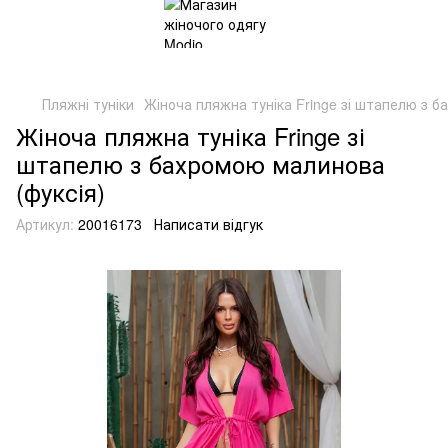
Пляжні туніки
Жіноча пляжна туніка Fringe зі штапелю з б
Жіноча пляжна туніка Fringe зі
штапелю з бахромою малинова
(фуксія)
Артикул:
20016173
Написати відгук