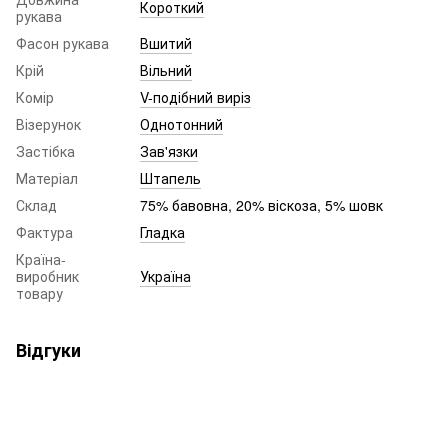
Короткий
рукава
Фасон рукава
Вшитий
Крій
Вільний
Комір
V-подібний виріз
Візерунок
Однотонний
Застібка
Зав'язки
Матеріал
Штапель
Склад
75% бавовна, 20% віскоза, 5% шовк
Фактура
Гладка
Країна-
виробник
Україна
товару
Відгуки