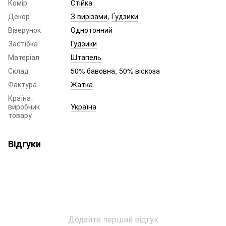
Комір
Стійка
Декор
З вирізами
,
Ґудзики
Візерунок
Однотонний
Застібка
Гудзики
Матеріал
Штапель
Склад
50% бавовна, 50% віскоза
Фактура
Жатка
Країна-
виробник
Україна
товару
Відгуки
Додайте перший відгук