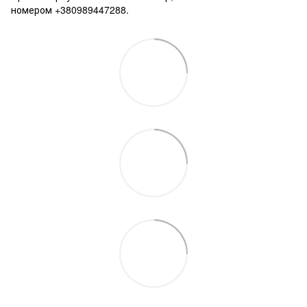
номером +380989447288.