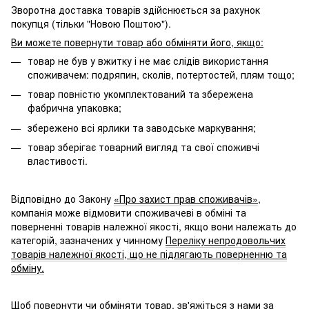
Зворотна доставка товарів здійснюється за рахунок
покупця (тільки "Новою Поштою").
Ви можете повернути товар або обміняти його, якщо:
товар не був у вжитку і не має слідів використання
споживачем: подряпин, сколів, потертостей, плям тощо;
товар повністю укомплектований та збережена
фабрична упаковка;
збережено всі ярлики та заводське маркування;
товар зберігає товарний вигляд та свої споживчі
властивості.
Відповідно до Закону
«Про захист прав споживачів»
,
компанія може відмовити споживачеві в обміні та
поверненні товарів належної якості, якщо вони належать до
категорій, зазначених у чинному
Переліку непродовольчих
товарів належної якості, що не підлягають поверненню та
обміну.
Щоб повернути чи обміняти товар, зв'яжіться з нами за