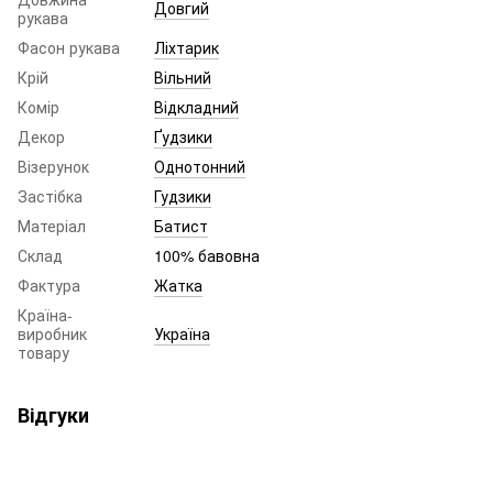
Довгий
рукава
Фасон рукава
Ліхтарик
Крій
Вільний
Комір
Відкладний
Декор
Ґудзики
Візерунок
Однотонний
Застібка
Гудзики
Матеріал
Батист
Склад
100% бавовна
Фактура
Жатка
Країна-
виробник
Україна
товару
Відгуки