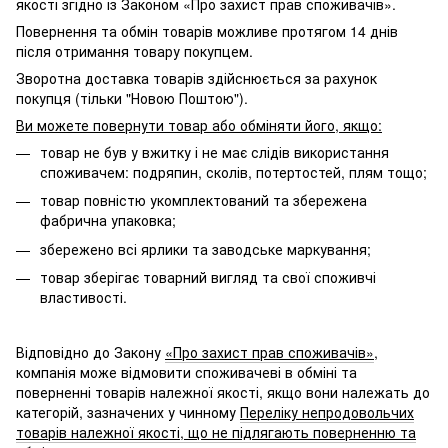
якості згідно із Законом «Про захист прав споживачів».
Повернення та обмін товарів можливе протягом 14 днів
після отримання товару покупцем.
Зворотна доставка товарів здійснюється за рахунок
покупця (тільки "Новою Поштою").
Ви можете повернути товар або обміняти його, якщо:
товар не був у вжитку і не має слідів використання
споживачем: подряпин, сколів, потертостей, плям тощо;
товар повністю укомплектований та збережена
фабрична упаковка;
збережено всі ярлики та заводське маркування;
товар зберігає товарний вигляд та свої споживчі
властивості.
Відповідно до Закону
«Про захист прав споживачів»
,
компанія може відмовити споживачеві в обміні та
поверненні товарів належної якості, якщо вони належать до
категорій, зазначених у чинному
Переліку непродовольчих
товарів належної якості, що не підлягають поверненню та