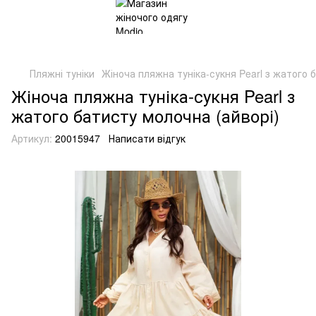
Пляжні туніки
Жіноча пляжна туніка-сукня Pearl з жатого 
Жіноча пляжна туніка-сукня Pearl з
жатого батисту молочна (айворі)
Артикул:
20015947
Написати відгук