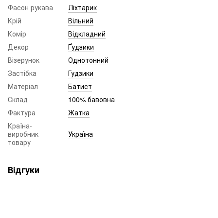
Фасон рукава
Ліхтарик
Крій
Вільний
Комір
Відкладний
Декор
Ґудзики
Візерунок
Однотонний
Застібка
Гудзики
Матеріал
Батист
Склад
100% бавовна
Фактура
Жатка
Країна-
виробник
Україна
товару
Відгуки