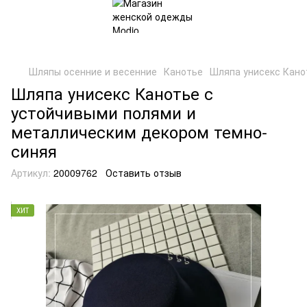
Шляпы осенние и весенние
Канотье
Шляпа унисекс Кано
Шляпа унисекс Канотье с
устойчивыми полями и
металлическим декором темно-
синяя
Артикул:
20009762
Оставить отзыв
ХИТ