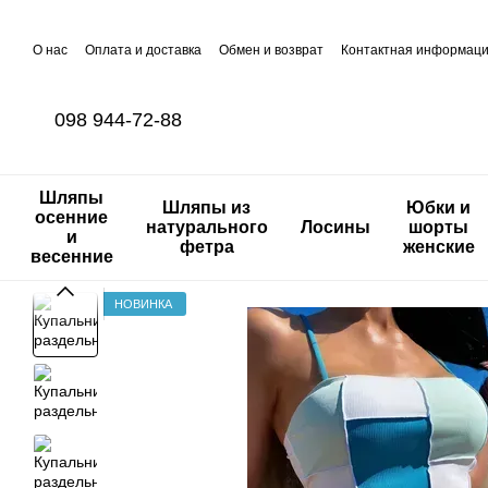
Перейти к основному контенту
О нас
Оплата и доставка
Обмен и возврат
Контактная информац
098 944-72-88
Шляпы
Шляпы из
Юбки и
осенние
натурального
Лосины
шорты
и
фетра
женские
весенние
НОВИНКА