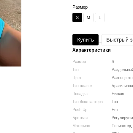
Размер
S
M
L
Купить
Быстрый з
Характеристики
Размер
S
Тип
Раздельный
Цвет
Разноцветн
Тип плавок
Бразилиана
Посадка
Низкая
Тип бюстгалтера
Топ
Push-Up
Нет
Бретели
Регулируе
Материал
Полиэстер