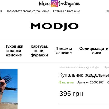
Ук
ия
Пользовательское соглашение
Отзывы о магазине
Пуховики
Картузы,
Пижамы
Солнцезащит
и парки
кепи,
женские
очки
женские
фуражки
Магазин женской одежды Modjo
Куп
Купальник раздельны
В наличии
Артикул: 20005207
О
395 грн