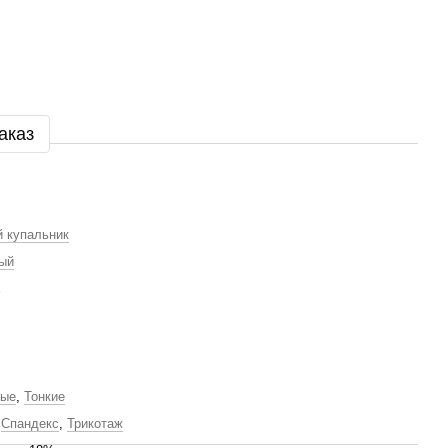
аказ
 купальник
ый
мые
,
Тонкие
,
Спандекс
,
Трикотаж