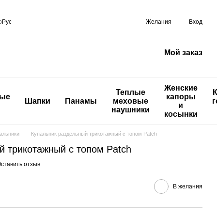
р
Рус
Желания
Вход
Мой заказ
Женские
Теплые
ные
капоры
Шапки
Панамы
меховые
г
и
наушники
косынки
альники
Купальник раздельный трикотажный с топом Patch
й трикотажный с топом Patch
ставить отзыв
В желания