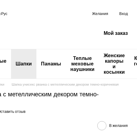
р
Рус
Желания
Вход
Мой заказ
Женские
Теплые
ные
капоры
Шапки
Панамы
меховые
г
и
наушники
косынки
пки
Шапка унисекс рванка с метеллическим декором темно-коричневая
а с метеллическим декором темно-
ставить отзыв
В желания