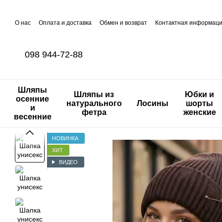
Перейти к основному контенту
О нас
Оплата и доставка
Обмен и возврат
Контактная информац
098 944-72-88
Шляпы
Шляпы из
Юбки и
осенние
натурального
Лосины
шорты
и
фетра
женские
весенние
НОВИНКА
ХИТ
ВИДЕО