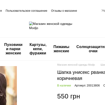
Ук
ия
Пользовательское соглашение
Отзывы о магазине
Пуховики
Картузы,
Пижамы
Солнцезащит
и парки
кепи,
женские
очки
женские
фуражки
Магазин женской одежды Modjo
Ша
Шапка унисекс рванк
коричневая
В наличии
Артикул: 20013806
О
550 грн