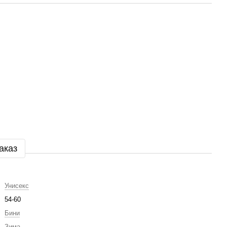
аказ
Унисекс
54-60
Бини
Зима