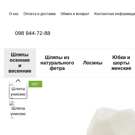
Перейти к основному контенту
О нас
Оплата и доставка
Обмен и возврат
Контактная информац
098 944-72-88
Шляпы
Шляпы из
Юбки и
осенние
натурального
Лосины
шорты
и
фетра
женские
весенние
ХИТ