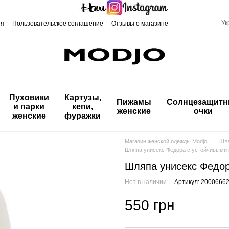
Ук
ия
Пользовательское соглашение
Отзывы о магазине
Пуховики
Картузы,
Пижамы
Солнцезащит
и парки
кепи,
женские
очки
женские
фуражки
Магазин женской одежды Modjo
Шля
Шляпа унисекс Федора с устойчивыми
Шляпа унисекс Федор
Нет в наличии
Артикул: 2000666
550 грн