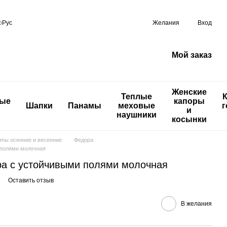
р
Рус
Желания
Вход
Мой заказ
Женские
Теплые
ные
капоры
Шапки
Панамы
меховые
г
и
наушники
косынки
пы осенние и весенние
Федора
 полями молочная
а с устойчивыми полями молочная
2
Оставить отзыв
В желания