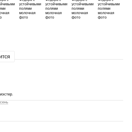
ится
иэстер.
сень