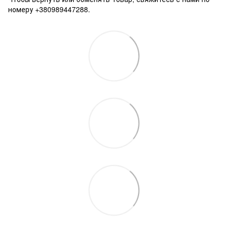
номеру +380989447288.