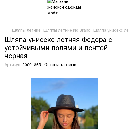
Шляпы летние
Шляпы летние No Brand
Шляпа унисекс ле
Шляпа унисекс летняя Федора с
устойчивыми полями и лентой
черная
Артикул:
20001865
Оставить отзыв