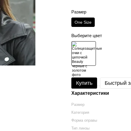
Размер
One Size
Выберите цвет
Купить
Быстрый з
Характеристики
Размер
Категория
Форма оправы
Тип линзы