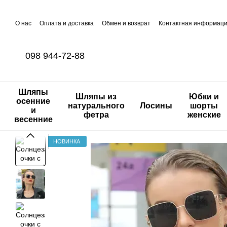
Перейти к основному контенту
О нас
Оплата и доставка
Обмен и возврат
Контактная информац
098 944-72-88
Шляпы
Шляпы из
Юбки и
осенние
натурального
Лосины
шорты
и
фетра
женские
весенние
НОВИНКА