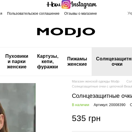
Ук
ия
Пользовательское соглашение
Отзывы о магазине
Пуховики
Картузы,
Пижамы
Солнцезащит
и парки
кепи,
женские
очки
женские
фуражки
Магазин женской одежды Modjo
Сол
Солнцезащитные очки c цепочкой Beaut
Солнцезащитные очки
В наличии
Артикул: 20008390
О
535 грн