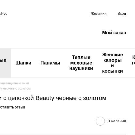
р
Рус
Желания
Вход
Мой заказ
Женские
Теплые
ные
капоры
Шапки
Панамы
меховые
г
и
наушники
косынки
нцезащитные очки
y черные с золотом
 c цепочкой Beauty черные с золотом
ставить отзыв
В желания