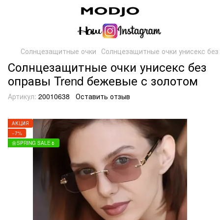
Солнцезащитные очки
Солнцезащитные очки унисекс без
Солнцезащитные очки унисекс без
оправы Trend бежевые с золотом
Артикул:
20010638
Оставить отзыв
АКЦИЯ
−7%
🌼SPRING SALE🌷