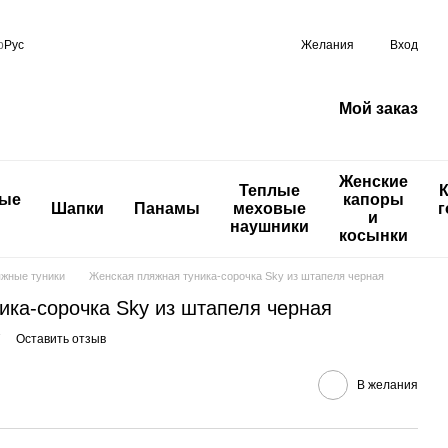
р
Рус
Желания
Вход
Мой заказ
Женские
Теплые
ные
капоры
Шапки
Панамы
меховые
г
и
наушники
косынки
жные туники
Женская пляжная туника-сорочка Sky из штапеля черная
ика-сорочка Sky из штапеля черная
7
Оставить отзыв
В желания