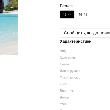
Размер
42-44
46-48
Сообщить, когда появ
Характеристики
Вид
Категория
Сезон
Длина рукава
Фасон рукава
Крой
Воротник
Декор
Узор