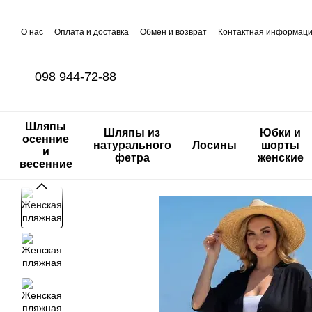
Перейти к основному контенту
О нас
Оплата и доставка
Обмен и возврат
Контактная информац
098 944-72-88
Шляпы
Шляпы из
Юбки и
осенние
натурального
Лосины
шорты
и
фетра
женские
весенние