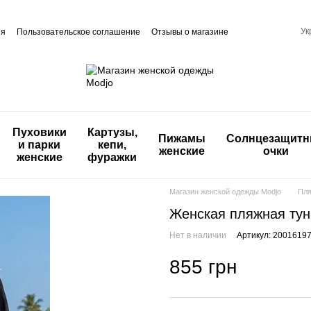
Ук
ия
Пользовательское соглашение
Отзывы о магазине
Пуховики
Картузы,
Пижамы
Солнцезащит
и парки
кепи,
женские
очки
женские
фуражки
Магазин женской одежды Modjo
Пля
Женская пляжная тун
Нет в наличии
Артикул: 2001619
855 грн