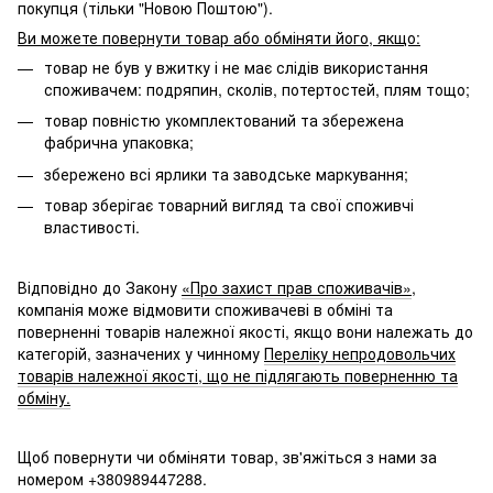
покупця (тільки "Новою Поштою").
Ви можете повернути товар або обміняти його, якщо:
товар не був у вжитку і не має слідів використання
споживачем: подряпин, сколів, потертостей, плям тощо;
товар повністю укомплектований та збережена
фабрична упаковка;
збережено всі ярлики та заводське маркування;
товар зберігає товарний вигляд та свої споживчі
властивості.
Відповідно до Закону
«Про захист прав споживачів»
,
компанія може відмовити споживачеві в обміні та
поверненні товарів належної якості, якщо вони належать до
категорій, зазначених у чинному
Переліку непродовольчих
товарів належної якості, що не підлягають поверненню та
обміну.
Щоб повернути чи обміняти товар, зв'яжіться з нами за
номером +380989447288.